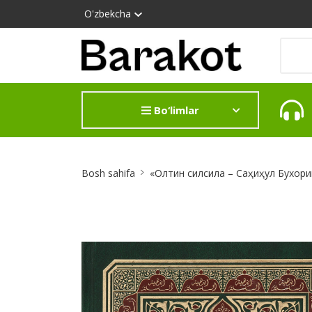
O'zbekcha
Bo‘limlar
Site
Bosh sahifa
«Олтин силсила – Саҳиҳул Бухорий
Breadcrumb