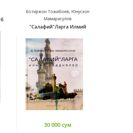
Ботиржон Тожибоев, Юнусхон
Имом Абу
Мамарасулов
уб
(c)Бидо
"Салафий"ларга Илмий
45
30 000 сум