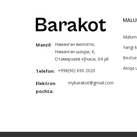
MAL
Malum
Наманган вилояти,
Manzil:
Yangi k
Наманган шаҳри, Қ.
Bestsel
Отамирзаев кўчаси, 64 уй
Aloqa 
+998(90) 690 2020
Telefon:
mybarakot@gmail.com
Elektron
pochta: