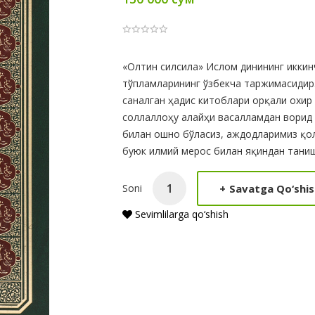
Product
«Олтин силсила» Ислом динининг икки
тўпламларининг ўзбекча таржимасидир.
Summery
саналган ҳадис китоблари орқали охи
соллаллоҳу алайҳи васалламдан ворид 
билан ошно бўласиз, аждодларимиз қол
буюк илмий мерос билан яқиндан таниш
+
Savatga Qo‘shis
Soni
Sevimlilarga qo‘shish