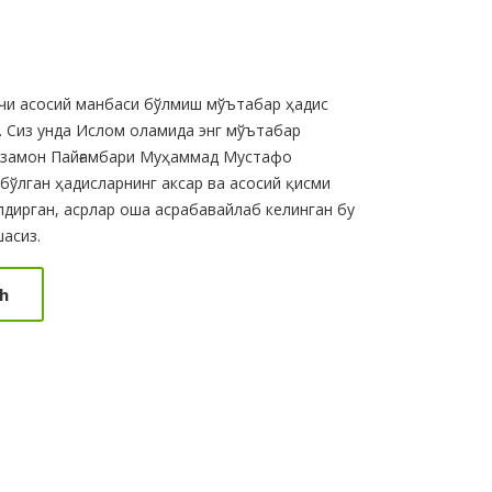
нчи асосий манбаси бўлмиш мўътабар ҳадис
 Сиз унда Ислом оламида энг мўътабар
р замон Пайғамбари Муҳаммад Мустафо
бўлган ҳадисларнинг аксар ва асосий қисми
дирган, асрлар оша асрабавайлаб келинган бу
асиз.
h