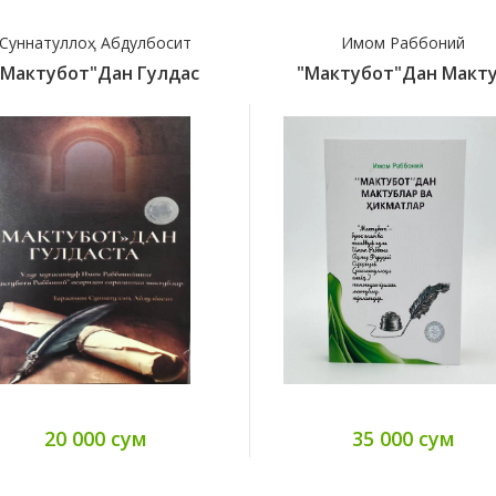
Суннатуллоҳ Абдулбосит
Имом Раббоний
"Мактубот"дан Гулдас
"Мактубот"дан Макт
20 000 сум
35 000 сум