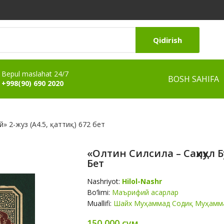
Qidirish
Bepul maslahat 24/7
BOSH SAHIFA
+998(90) 690 2020
» 2-жуз (А4.5, қаттиқ) 672 бет
«Олтин Силсила – Саҳиҳул Б
Бет
Nashriyot:
Hilol-Nashr
Bo‘limi:
Маърифий асарлар
Muallifi:
Шайх Муҳаммад Содиқ Муҳамм
150 000 сум