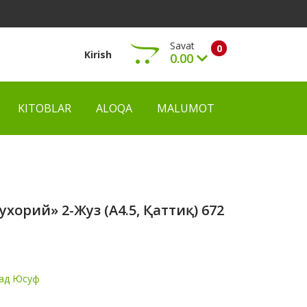
Savat
0
Kirish
0.00
KITOBLAR
ALOQA
MALUMOT
Ko‘rish
ухорий» 2-Жуз (А4.5, Қаттиқ) 672
ад Юсуф