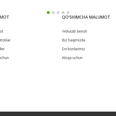
UMOT
QO‘SHIMCHA MALUMOT
ot
Yetkazib berish
itoblar
Biz haqimizda
ler
Do'konlarimiz
uchun
Aloqa uchun