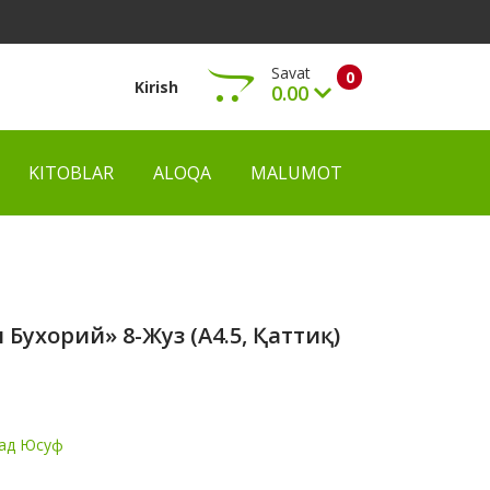
Savat
0
Kirish
0.00
KITOBLAR
ALOQA
MALUMOT
Ko‘rish
 Бухорий» 8-Жуз (А4.5, Қаттиқ)
ад Юсуф