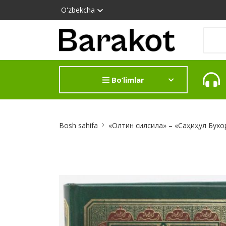
O'zbekcha
Bo‘limlar
Site
Bosh sahifa
«Олтин силсила» – «Саҳиҳул Бухор
Breadcrumb