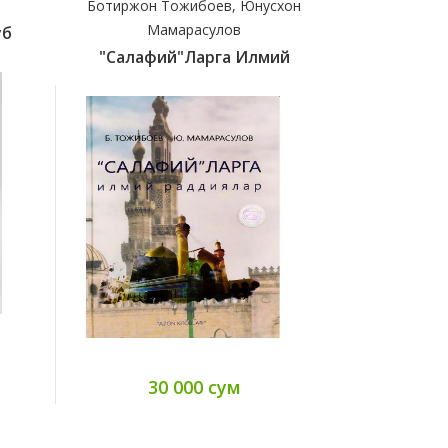
Ботиржон Тожибоев, Юнусхон
Имом Абу
Мамарасулов
уб
(c)Бидо
"Салафий"ларга Илмий
45
30 000 сум