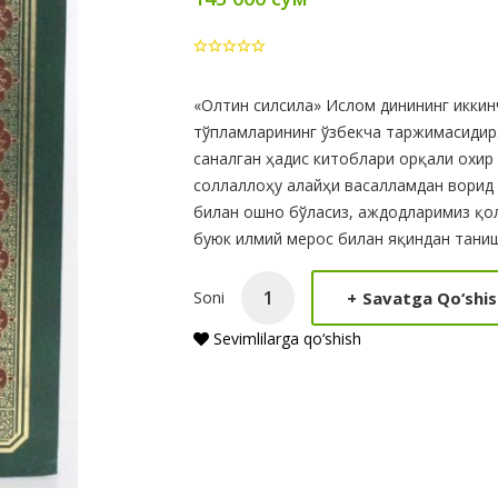
Product
«Олтин силсила» Ислом динининг икки
тўпламларининг ўзбекча таржимасидир.
Summery
саналган ҳадис китоблари орқали охи
соллаллоҳу алайҳи васалламдан ворид 
билан ошно бўласиз, аждодларимиз қол
буюк илмий мерос билан яқиндан таниш
+
Savatga Qo‘shis
Soni
Sevimlilarga qo‘shish