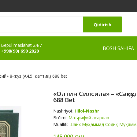
Qidirish
Bepul maslahat 24/7
BOSH SAHIFA
+998(90) 690 2020
ий» 8-жуз (А4.5, қаттиқ) 688 bet
«Олтин Силсила» – «Саҳиҳул
688 Bet
Nashriyot:
Hilol-Nashr
Bo‘limi:
Маърифий асарлар
Muallifi:
Шайх Муҳаммад Содиқ Муҳамм
145 000 сум