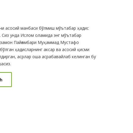
нчи асосий манбаси бўлмиш мўътабар ҳадис
 Сиз унда Ислом оламида энг мўътабар
р замон Пайғамбари Муҳаммад Мустафо
бўлган ҳадисларнинг аксар ва асосий қисми
дирган, асрлар оша асрабавайлаб келинган бу
асиз.
h