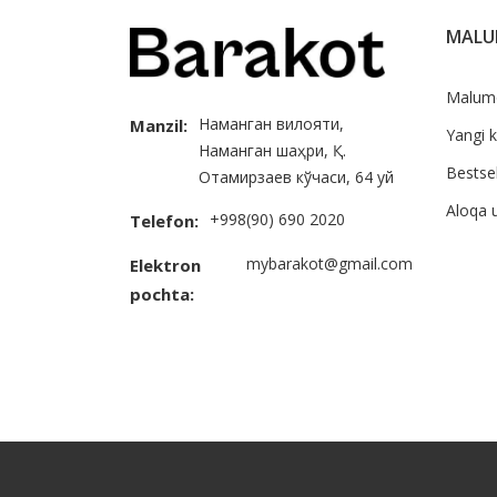
MAL
Malum
Наманган вилояти,
Manzil:
Yangi k
Наманган шаҳри, Қ.
Bestsel
Отамирзаев кўчаси, 64 уй
Aloqa 
+998(90) 690 2020
Telefon:
mybarakot@gmail.com
Elektron
pochta: