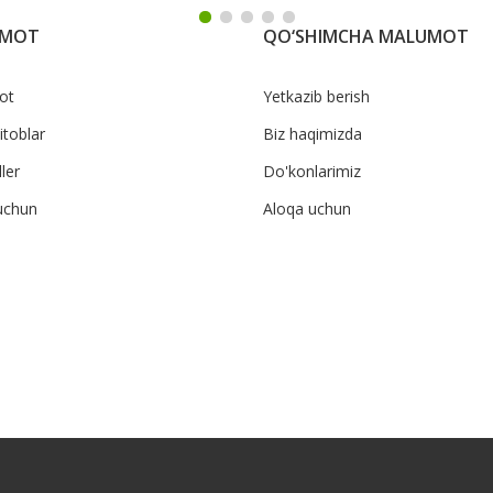
UMOT
QO‘SHIMCHA MALUMOT
ot
Yetkazib berish
itoblar
Biz haqimizda
ler
Do'konlarimiz
uchun
Aloqa uchun