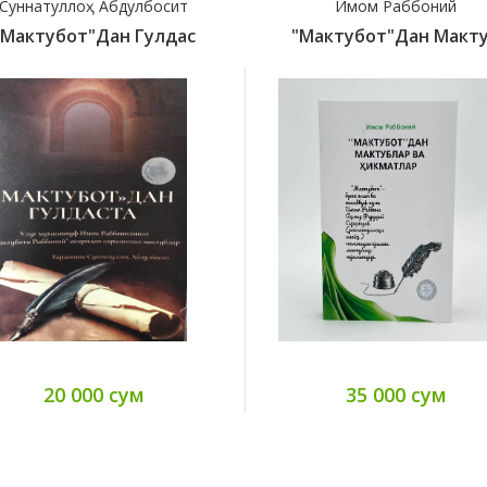
Суннатуллоҳ Абдулбосит
Имом Раббоний
"Мактубот"дан Гулдас
"Мактубот"дан Макт
20 000 сум
35 000 сум