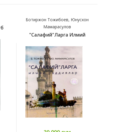
Ботиржон Тожибоев, Юнусхон
Имом Абу
Мамарасулов
уб
(c)Бидо
"Салафий"ларга Илмий
45
30 000 сум