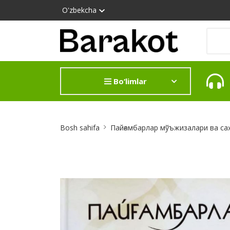
O'zbekcha
Bo‘limlar
Site
Bosh sahifa
Пайғамбарлар мўъжизалари ва са
Breadcrumb