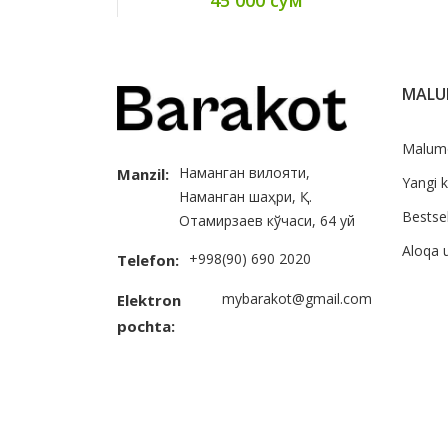
MAL
Malum
Наманган вилояти,
Manzil:
Yangi k
Наманган шаҳри, Қ.
Bestsel
Отамирзаев кўчаси, 64 уй
Aloqa 
+998(90) 690 2020
Telefon:
mybarakot@gmail.com
Elektron
pochta: