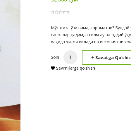
Product
Мўъжиза ўзи нима, кароматчи? Бундай 
саволлар қадимдан илм ау ва оддий ўқ
Summery
ҳақида ҳикоя қилади ва инсониятни ко
+
Savatga Qo‘shis
Soni
Sevimlilarga qo‘shish