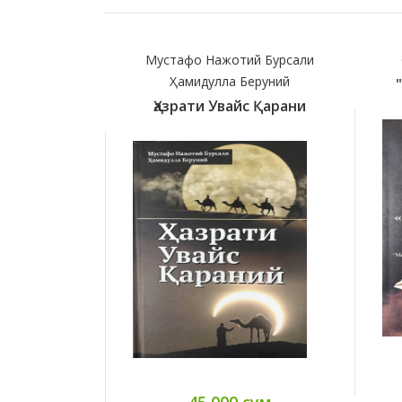
Мустафо Нажотий Бурсали
Ҳамидулла Беруний
Ҳазрати Увайс Қарани
45 000 сум