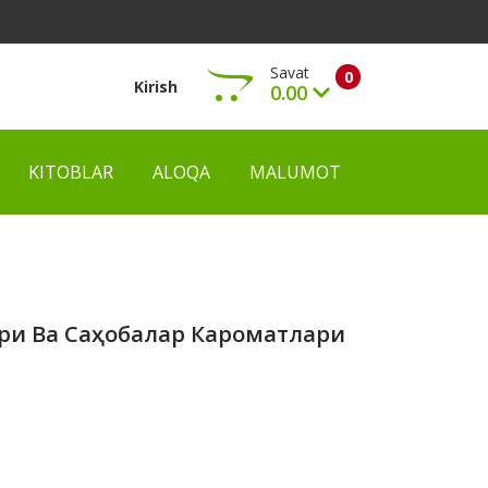
Savat
0
Kirish
0.00
KITOBLAR
ALOQA
MALUMOT
Ko‘rish
ри Ва Саҳобалар Кароматлари