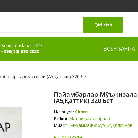
Qidirish
Bepul maslahat 24/7
BOSH SAHIFA
+998(90) 690 2020
ҳобалар кароматлари (A5,қаттиқ) 320 бет
Пайғамбарлар Мўъжизала
(A5,қаттиқ) 320 Бет
Nashriyot:
Sharq
Bo‘limi:
Маърифий асарлар
Muallifi:
Муҳаммадбобур Муҳиддинов
52 000 сум