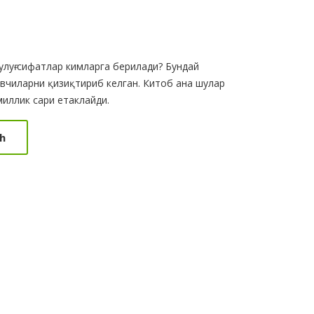
улуғ сифатлар кимларга берилади? Бундай
увчиларни қизиқтириб келган. Китоб ана шулар
миллик сари етаклайди.
h