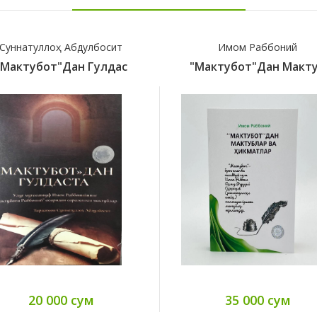
Суннатуллоҳ Абдулбосит
Имом Раббоний
"Мактубот"дан Гулдас
"Мактубот"дан Макт
20 000 сум
35 000 сум