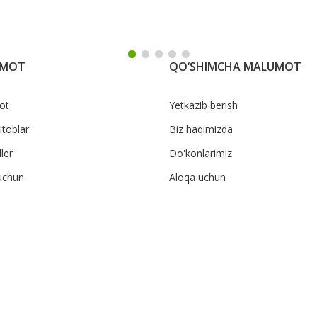
UMOT
QO‘SHIMCHA MALUMOT
ot
Yetkazib berish
itoblar
Biz haqimizda
ler
Do'konlarimiz
uchun
Aloqa uchun