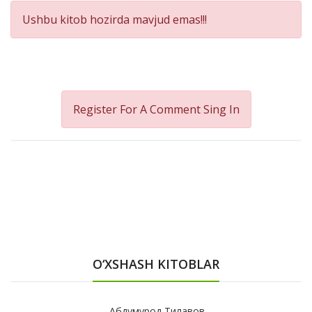
Ushbu kitob hozirda mavjud emas!!!
Register For A Comment
Sing In
O‘XSHASH KITOBLAR
Абдумурод Тилавов