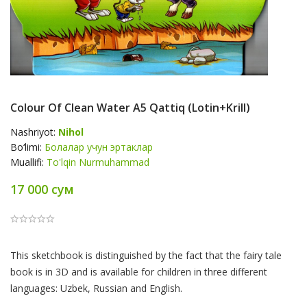
Colour Of Clean Water А5 Qattiq (lotin+krill)
Nashriyot:
Nihol
Bo‘limi:
Болалар учун эртаклар
Muallifi:
To'lqin Nurmuhammad
17 000 сум
Product
This sketchbook is distinguished by the fact that the fairy tale
Summery
book is in 3D and is available for children in three different
languages: Uzbek, Russian and English.