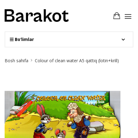
Bo‘limlar
Site
Bosh sahifa
Colour of clean water А5 qattiq (lotin+krill)
Breadcrumb