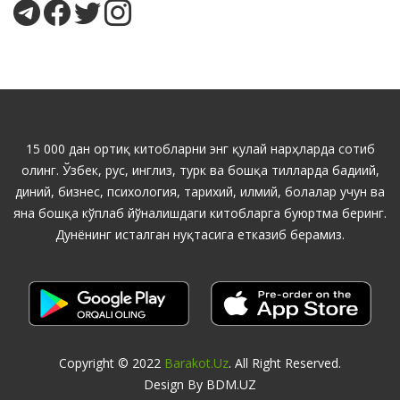
15 000 дан ортиқ китобларни энг қулай нарҳларда сотиб
олинг. Ўзбек, рус, инглиз, турк ва бошқа тилларда бадиий,
диний, бизнес, психология, тарихий, илмий, болалар учун ва
яна бошқа кўплаб йўналишдаги китобларга буюртма беринг.
Дунёнинг исталган нуқтасига етказиб берамиз.
Copyright © 2022
Barakot.uz
. All Right Reserved.
Design By BDM.UZ