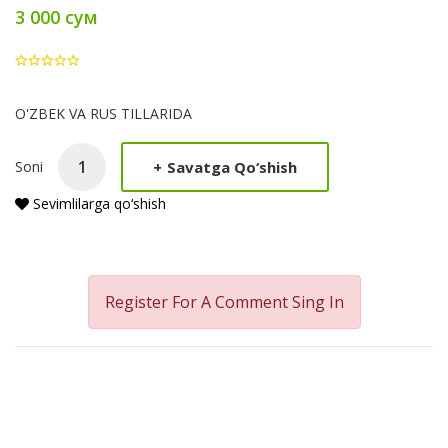
3 000 сум
Product
O'ZBEK VA RUS TILLARIDA
Summery
+
Savatga Qo‘shish
Soni
Sevimlilarga qo‘shish
Register For A Comment
Sing In