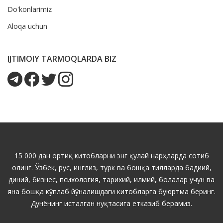
Do'konlarimiz
Aloqa uchun
IJTIMOIY TARMOQLARDA BIZ
15 000 дан ортиқ китобларни энг қулай нарҳларда сотиб
олинг. Ўзбек, рус, инглиз, турк ва бошқа тилларда бадиий,
диний, бизнес, психология, тарихий, илмий, болалар учун ва
яна бошқа кўплаб йўналишдаги китобларга буюртма беринг.
Дунёнинг исталган нуқтасига етказиб берамиз.