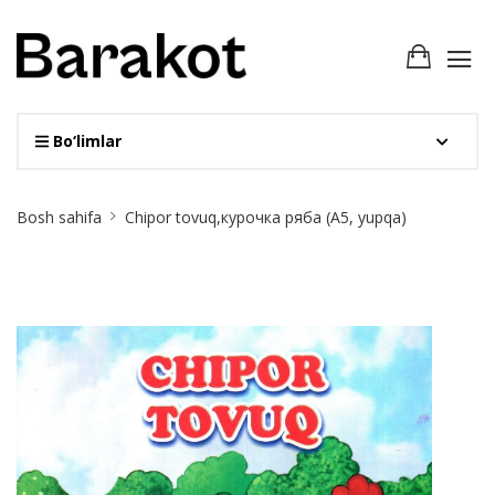
Bo‘limlar
Site
Bosh sahifa
Chipor tovuq,курочка ряба (А5, yupqa)
Breadcrumb