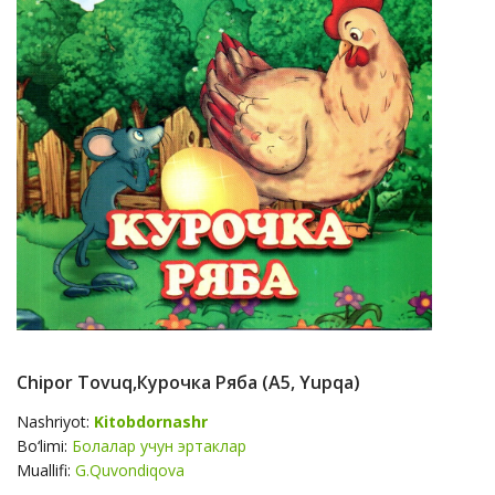
Chipor Tovuq,курочка Ряба (А5, Yupqa)
Nashriyot:
Kitobdornashr
Bo‘limi:
Болалар учун эртаклар
Muallifi:
G.Quvondiqova