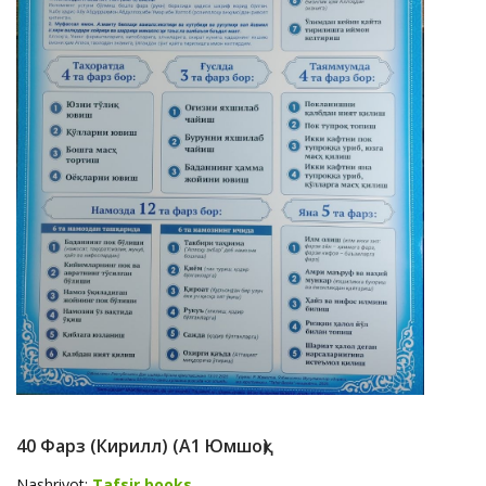
40 Фарз (кирилл) (A1 Юмшоқ)
Nashriyot:
Tafsir books