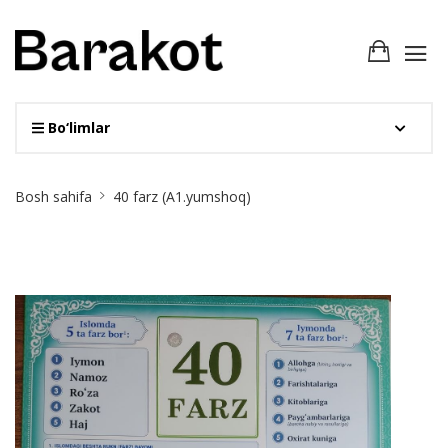
Bo‘limlar
Site
Bosh sahifa
40 farz (A1.yumshoq)
Breadcrumb