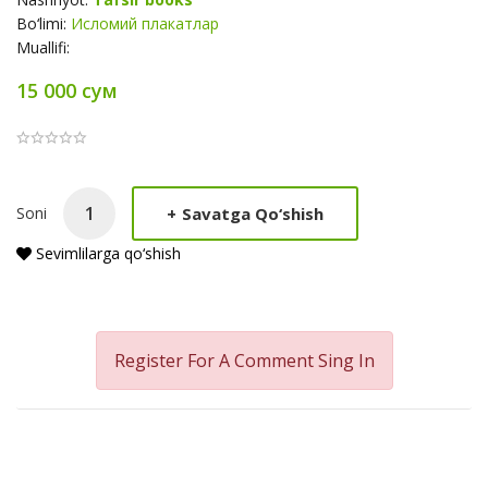
Bo‘limi:
Исломий плакатлар
Muallifi:
15 000 сум
Product
+
Savatga Qo‘shish
Soni
Summery
Sevimlilarga qo‘shish
Register For A Comment
Sing In