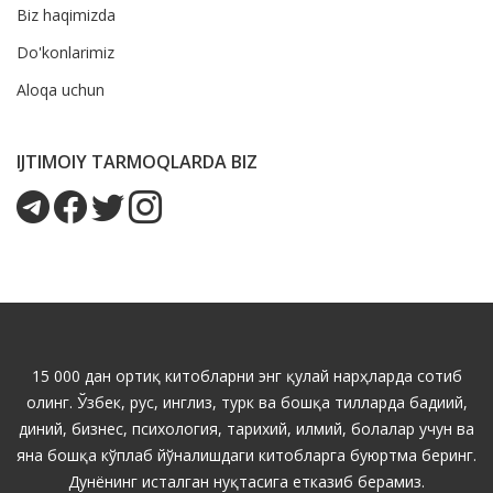
Biz haqimizda
Do'konlarimiz
Aloqa uchun
IJTIMOIY TARMOQLARDA BIZ
15 000 дан ортиқ китобларни энг қулай нарҳларда сотиб
олинг. Ўзбек, рус, инглиз, турк ва бошқа тилларда бадиий,
диний, бизнес, психология, тарихий, илмий, болалар учун ва
яна бошқа кўплаб йўналишдаги китобларга буюртма беринг.
Дунёнинг исталган нуқтасига етказиб берамиз.