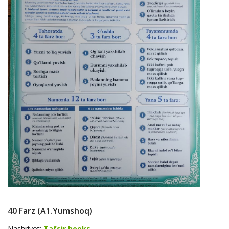
40 Farz (A1.yumshoq)
Nashriyot:
Tafsir books