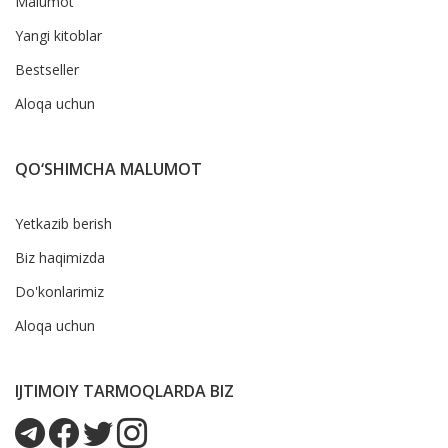
Malumot
Yangi kitoblar
Bestseller
Aloqa uchun
QO‘SHIMCHA MALUMOT
Yetkazib berish
Biz haqimizda
Do'konlarimiz
Aloqa uchun
IJTIMOIY TARMOQLARDA BIZ