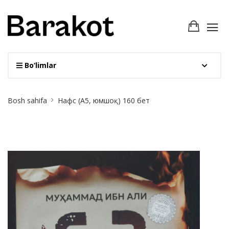
Bo‘limlar
Site
Bosh sahifa
Нафс (А5, юмшоқ) 160 бет
Breadcrumb