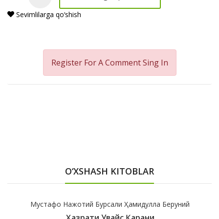
Sevimlilarga qo‘shish
Register For A Comment
Sing In
O‘XSHASH KITOBLAR
Мустафо Нажотий Бурсали Ҳамидулла Беруний
Ҳазрати Увайс Қарани