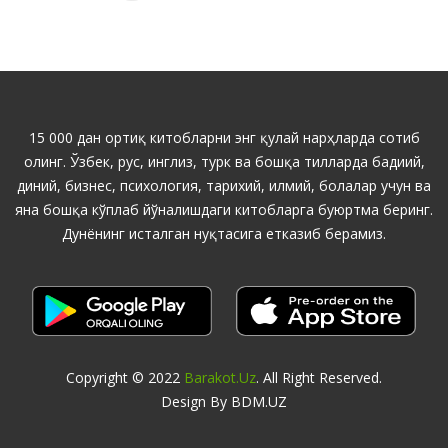
15 000 дан ортиқ китобларни энг қулай нарҳларда сотиб
олинг. Ўзбек, рус, инглиз, турк ва бошқа тилларда бадиий,
диний, бизнес, психология, тарихий, илмий, болалар учун ва
яна бошқа кўплаб йўналишдаги китобларга буюртма беринг.
Дунёнинг исталган нуқтасига етказиб берамиз.
Copyright © 2022
Barakot.uz
. All Right Reserved.
Design By BDM.UZ