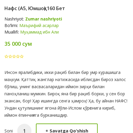
Нафс (А5, Юмшоқ) 160 Бет
Nashriyot:
Zumar nashriyoti
Bo‘limi:
Маърифий асарлар
Muallifi:
Муҳаммад ибн Али
35 000 сум
Product
Инсон яралибдики, икки рақиб билан бир умр курашишга
Summery
маҳкум. Қаттиқ жанглар натижасида иблисдан бироз халос
бўлиш, унинг васвасаларидан иймон зирҳи билан
паноҳланиш мумкин. Бироқ яна бир рақиб борки, у сен бор
экансан, бор! Ҳар ишингда сенга ҳамроҳ! Ҳа, бу айнан НАФС!
Ундан қутулишнинг ягона йўли-Ислом қўрғонига кириб,
иймон ёпинчиғига бурканишдир.
+
Savatga Qo‘shish
Soni