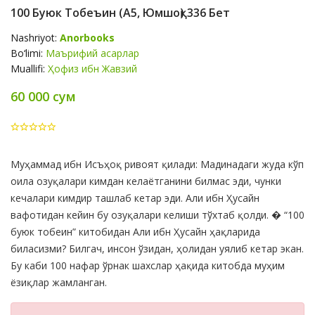
100 Буюк Тобеъин (А5, Юмшоқ) 336 Бет
Nashriyot:
Anorbooks
Bo‘limi:
Маърифий асарлар
Muallifi:
Ҳофиз ибн Жавзий
60 000 сум
Product
Муҳаммад ибн Исъҳоқ ривоят қилади: Мадинадаги жуда кўп
Summery
оила озуқалари кимдан келаётганини билмас эди, чунки
кечалари кимдир ташлаб кетар эди. Али ибн Ҳусайн
вафотидан кейин бу озуқалари келиши тўхтаб қолди. � “100
буюк тобеин” китобидан Али ибн Ҳусайн ҳақларида
биласизми? Билгач, инсон ўзидан, ҳолидан уялиб кетар экан.
Бу каби 100 нафар ўрнак шахслар ҳақида китобда муҳим
ёзиқлар жамланган.