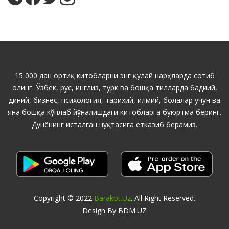
15 000 дан ортиқ китобларни энг қулай нарҳларда сотиб
олинг. Ўзбек, рус, инглиз, турк ва бошқа тилларда бадиий,
диний, бизнес, психология, тарихий, илмий, болалар учун ва
яна бошқа кўплаб йўналишдаги китобларга буюртма беринг.
Дунёнинг исталган нуқтасига етказиб берамиз.
Copyright © 2022
Barakot.uz
. All Right Reserved.
Design By BDM.UZ