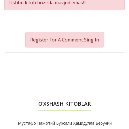
Ushbu kitob hozirda mavjud emas!!!
Register For A Comment
Sing In
O‘XSHASH KITOBLAR
Мустафо Нажотий Бурсали Ҳамидулла Беруний