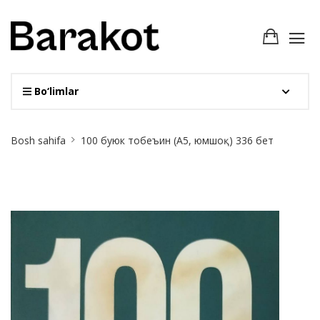
Bo‘limlar
Site
Bosh sahifa
100 буюк тобеъин (А5, юмшоқ) 336 бет
Breadcrumb