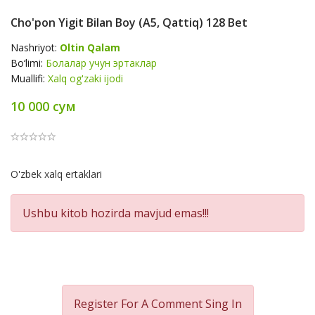
Cho'pon Yigit Bilan Boy (А5, Qattiq) 128 Bet
Nashriyot:
Oltin Qalam
Bo‘limi:
Болалар учун эртаклар
Muallifi:
Xalq og'zaki ijodi
10 000 сум
Product
O'zbek xalq ertaklari
Summery
Ushbu kitob hozirda mavjud emas!!!
Register For A Comment
Sing In