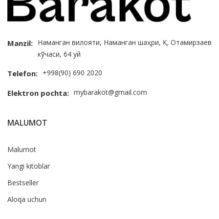
Наманган вилояти, Наманган шаҳри, Қ. Отамирзаев
Manzil:
кўчаси, 64 уй
+998(90) 690 2020
Telefon:
mybarakot@gmail.com
Elektron pochta:
MALUMOT
Malumot
Yangi kitoblar
Bestseller
Aloqa uchun