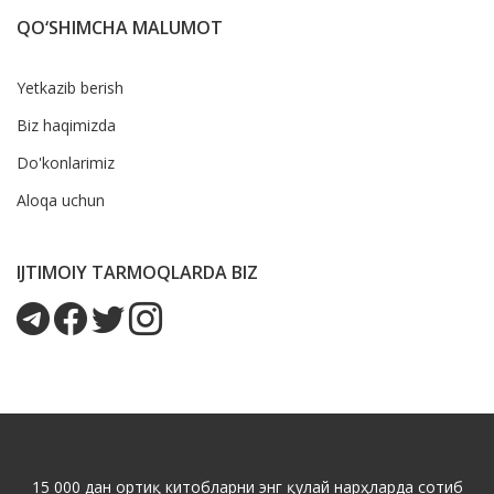
QO‘SHIMCHA MALUMOT
Yetkazib berish
Biz haqimizda
Do'konlarimiz
Aloqa uchun
IJTIMOIY TARMOQLARDA BIZ
15 000 дан ортиқ китобларни энг қулай нарҳларда сотиб