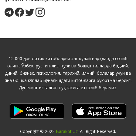
15 000 дан ортиқ китобларни энг қулай нарҳларда сотиб
олинг. Ўзбек, рус, инглиз, турк ва бошқа тилларда бадиий,
диний, бизнес, психология, тарихий, илмий, болалар учун ва
яна бошқа кўплаб йўналишдаги китобларга буюртма беринг.
Дунёнинг исталган нуқтасига етказиб берамиз.
Copyright © 2022
Barakot.uz
. All Right Reserved.