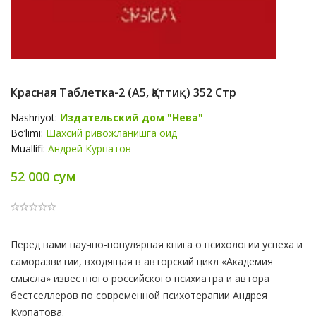
Красная Таблетка-2 (А5, Қаттиқ) 352 Стр
Nashriyot:
Издательский дом "Нева"
Bo‘limi:
Шахсий ривожланишга оид
Muallifi:
Андрей Курпатов
52 000 сум
Product
Перед вами научно-популярная книга о психологии успеха и
Summery
саморазвитии, входящая в авторский цикл «Академия
смысла» известного российского психиатра и автора
бестселлеров по современной психотерапии Андрея
Курпатова.