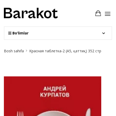
Bo‘limlar
Site
Bosh sahifa
Красная таблетка-2 (А5, қаттиқ) 352 стр
Breadcrumb