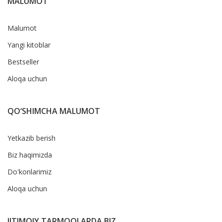
MALUMOT
Malumot
Yangi kitoblar
Bestseller
Aloqa uchun
QO‘SHIMCHA MALUMOT
Yetkazib berish
Biz haqimizda
Do'konlarimiz
Aloqa uchun
IJTIMOIY TARMOQLARDA BIZ