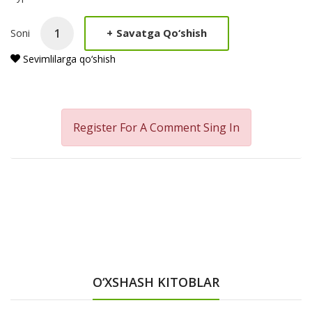
+
Savatga Qo‘shish
Soni
Sevimlilarga qo‘shish
Register For A Comment
Sing In
O‘XSHASH KITOBLAR