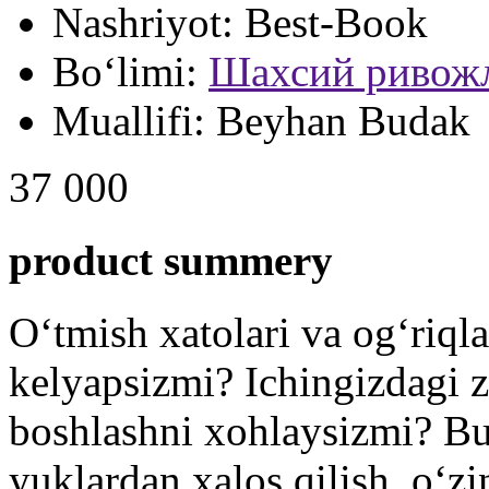
Nashriyot:
Best-Book
Bo‘limi:
Шахсий ривож
Muallifi:
Beyhan Budak
37 000
product summery
O‘tmish xatolari va og‘riql
kelyapsizmi? Ichingizdagi z
boshlashni xohlaysizmi? Bu
yuklardan xalos qilish, o‘zi