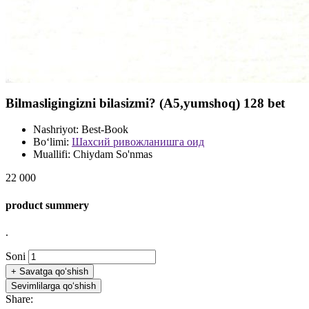
Bilmasligingizni bilasizmi? (A5,yumshoq) 128 bet
Nashriyot:
Best-Book
Bo‘limi:
Шахсий ривожланишга оид
Muallifi:
Chiydam So'nmas
22 000
product summery
.
Soni
+
Savatga qo‘shish
Sevimlilarga qo‘shish
Share: