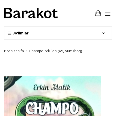
Bo‘limlar
Site
Bosh sahifa
Champo otli ilon (А5, yumshoq)
Breadcrumb