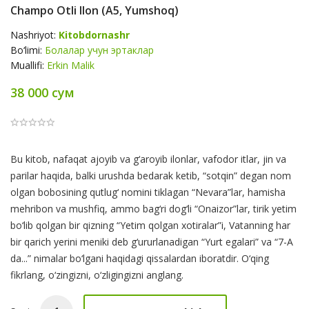
Champo Otli Ilon (А5, Yumshoq)
Nashriyot:
Kitobdornashr
Bo‘limi:
Болалар учун эртаклар
Muallifi:
Erkin Malik
38 000 сум
Product
Bu kitob, nafaqat ajoyib va g‘aroyib ilonlar, vafodor itlar, jin va
Summery
parilar haqida, balki urushda bedarak ketib, “sotqin” degan nom
olgan bobosining qutlug‘ nomini tiklagan “Nevara”lar, hamisha
mehribon va mushfiq, ammo bag‘ri dog‘li “Onaizor”lar, tirik yetim
bo‘lib qolgan bir qizning “Yetim qolgan xotiralar”i, Vatanning har
bir qarich yerini meniki deb g‘ururlanadigan “Yurt egalari” va “7-A
da...” nimalar bo‘lgani haqidagi qissalardan iboratdir. O‘qing
fikrlang, o‘zingizni, o‘zligingizni anglang.