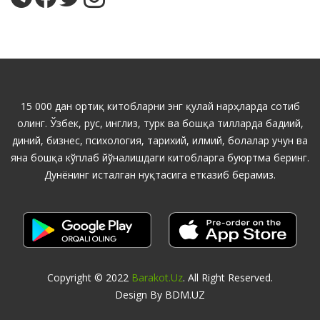
15 000 дан ортиқ китобларни энг қулай нарҳларда сотиб
олинг. Ўзбек, рус, инглиз, турк ва бошқа тилларда бадиий,
диний, бизнес, психология, тарихий, илмий, болалар учун ва
яна бошқа кўплаб йўналишдаги китобларга буюртма беринг.
Дунёнинг исталган нуқтасига етказиб берамиз.
Copyright © 2022
Barakot.uz
. All Right Reserved.
Design By BDM.UZ