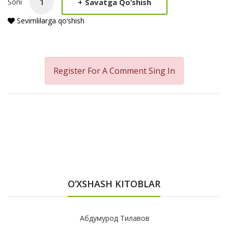
+
Savatga Qo‘shish
Soni
Sevimlilarga qo‘shish
Register For A Comment
Sing In
O‘XSHASH KITOBLAR
Абдумурод Тилавов