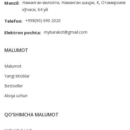
Наманган вилояти, Наманган шаҳри, Қ. Отамирзаев
Manzil:
кўчаси, 64 уй
+998(90) 690 2020
Telefon:
mybarakot@gmail.com
Elektron pochta:
MALUMOT
Malumot
Yangi kitoblar
Bestseller
Aloqa uchun
QO‘SHIMCHA MALUMOT