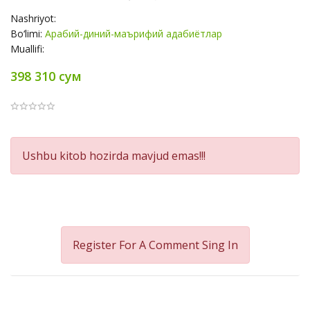
Nashriyot:
Bo‘limi:
Арабий-диний-маърифий адабиётлар
Muallifi:
398 310 сум
Product
Ushbu kitob hozirda mavjud emas!!!
Summery
Register For A Comment
Sing In