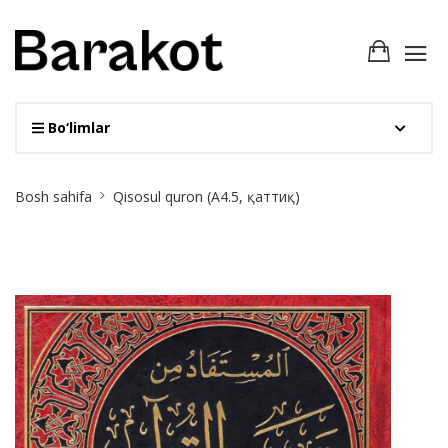
Bo‘limlar
Site
Bosh sahifa
Qisosul quron (А4.5, қаттиқ)
Breadcrumb