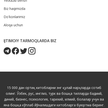
Yetkazib berish
Biz haqimizda
Do'konlarimiz
Aloqa uchun
IJTIMOIY TARMOQLARDA BIZ
15 000 дан ортиқ китобларни энг қулай нарҳларда сотиб
олинг. Ўзбек, рус, инглиз, турк ва бошқа тилларда бадиий,
диний, бизнес, психология, тарихий, илмий, болалар учун ва
яна бошқа кўплаб йўналишдаги китобларга буюртма беринг.