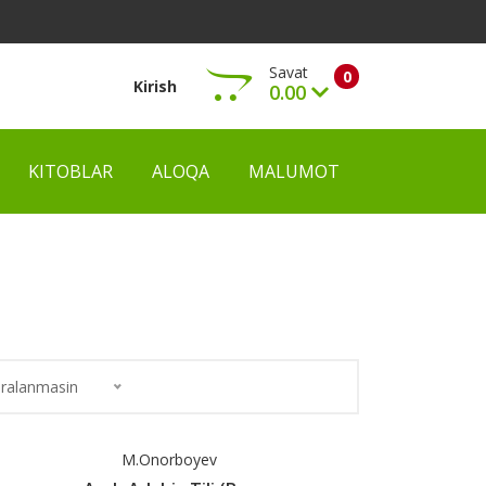
Savat
0
Kirish
0.00
KITOBLAR
ALOQA
MALUMOT
Ko‘rish
ralanmasin
M.Onorboyev