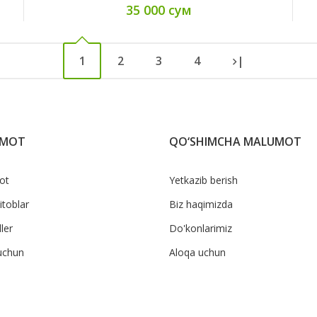
35 000 сум
1
2
3
4
|
UMOT
QO‘SHIMCHA MALUMOT
ot
Yetkazib berish
itoblar
Biz haqimizda
ler
Do'konlarimiz
uchun
Aloqa uchun