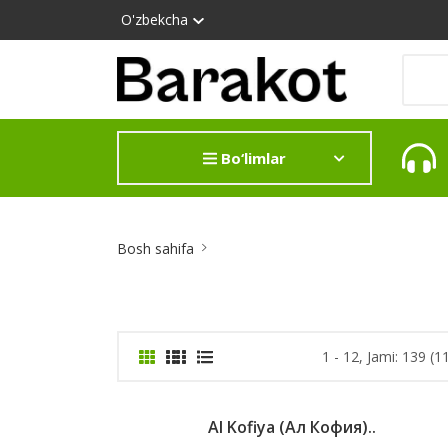
O'zbekcha
Bo‘limlar
Site
Bosh sahifa
Breadcrumb
1 - 12, Jami: 139 (1
Al Kofiya (Ал Кофия)..