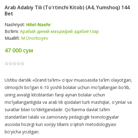
Arab Adabiy Tili (to'rtinchi Kitob) (А4, Yumshoq) 144
Bet
Nashriyot:
Hilol-Nashr
Bo‘limi:
Арабий-диний-маърифий адабиётлар
Muallifi:
M.Onorboyev
47 000 сум
Product
Ushbu darslik «Grand ta'lim» o'quv muassasida ta'lim olayotgan,
Summery
olmoqchi bo'lgan 6-10 yoshli bolalar uchun moʻljallangan bo'lib,
uning avvalgi kitoblardan farqi aynan bolalar uchun
moʻljallanganligida va arab tili qoidalari turli mashqlar, oʻyinlar va
suratlar bilan toʻldirilganidadir. Qoʻllanma davlat taʼlim
standartlari talabi va zamonaviy pedagogik texnologiyalar
asosida hozirgi kun xorijiy tillarni oʻqitish metodologiyasi
boʻyicha yozilgan.