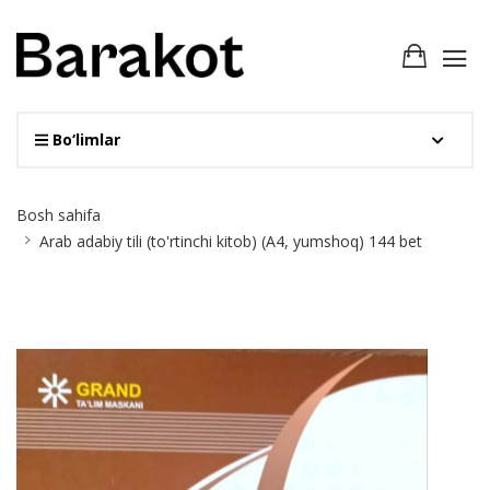
Bo‘limlar
Site
Bosh sahifa
Breadcrumb
Arab adabiy tili (to'rtinchi kitob) (А4, yumshoq) 144 bet