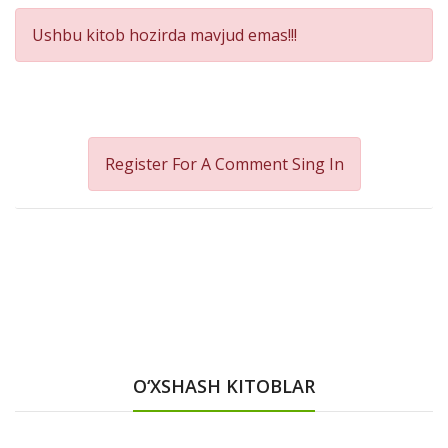
Ushbu kitob hozirda mavjud emas!!!
Register For A Comment
Sing In
O‘XSHASH KITOBLAR