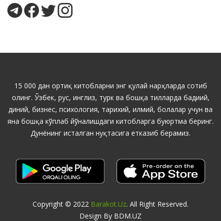
15 000 дан ортиқ китобларни энг қулай нарҳларда сотиб
олинг. Ўзбек, рус, инглиз, турк ва бошқа тилларда бадиий,
диний, бизнес, психология, тарихий, илмий, болалар учун ва
яна бошқа кўплаб йўналишдаги китобларга буюртма беринг.
Дунёнинг исталган нуқтасига етказиб берамиз.
Copyright © 2022
Barakot.uz
. All Right Reserved.
Design By BDM.UZ