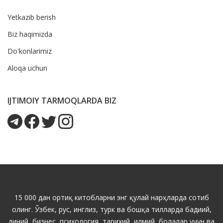
Yetkazib berish
Biz haqimizda
Do'konlarimiz
Aloqa uchun
IJTIMOIY TARMOQLARDA BIZ
15 000 дан ортиқ китобларни энг қулай нарҳларда сотиб
олинг. Ўзбек, рус, инглиз, турк ва бошқа тилларда бадиий,
диний, бизнес, психология, тарихий, илмий, болалар учун ва