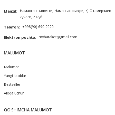
Наманган вилояти, Наманган шаҳри, Қ. Отамирзаев
Manzil:
кўчаси, 64 уй
+998(90) 690 2020
Telefon:
mybarakot@gmail.com
Elektron pochta:
MALUMOT
Malumot
Yangi kitoblar
Bestseller
Aloqa uchun
QO‘SHIMCHA MALUMOT