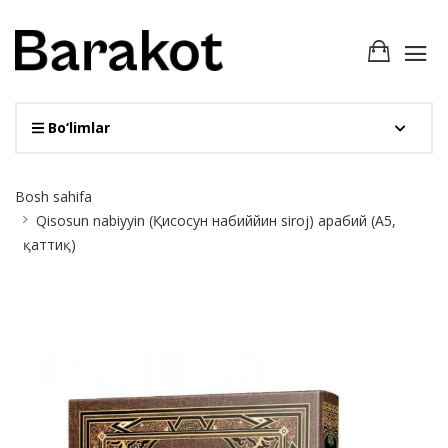
Bo‘limlar
Site
Bosh sahifa
Breadcrumb
Qisosun nabiyyin (Қисосун набиййин siroj) арабий (А5,
қаттиқ)