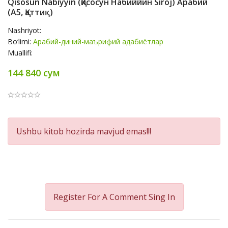
Qisosun Nabiyyin (Қисосун Набиййин Siroj) Арабий
(А5, Қаттиқ)
Nashriyot:
Bo‘limi:
Арабий-диний-маърифий адабиётлар
Muallifi:
144 840 сум
Product
Ushbu kitob hozirda mavjud emas!!!
Summery
Register For A Comment
Sing In