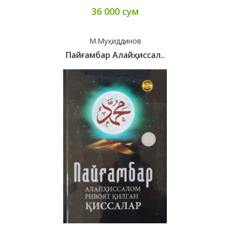
36 000 сум
М.Муҳиддинов
Пайғамбар Алайҳиссал..