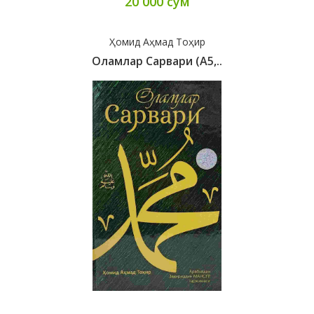
20 000 сум
Ҳомид Аҳмад Тоҳир
Оламлар Сарвари (А5,..