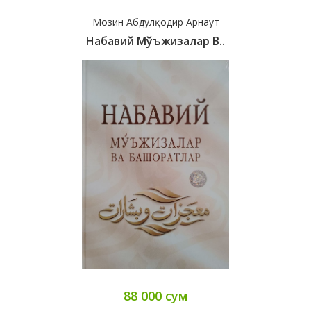
Мозин Абдулқодир Арнаут
Набавий Мўъжизалар В..
88 000 сум