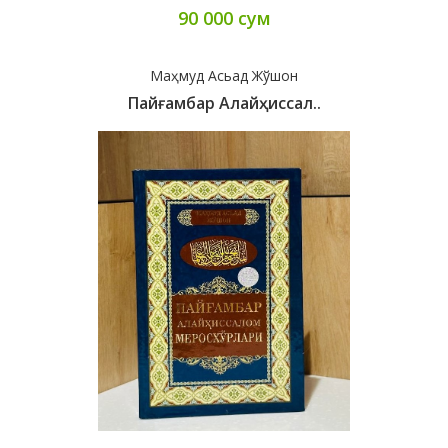
90 000 сум
Маҳмуд Асьад Жўшон
Пайғамбар Алайҳиссал..