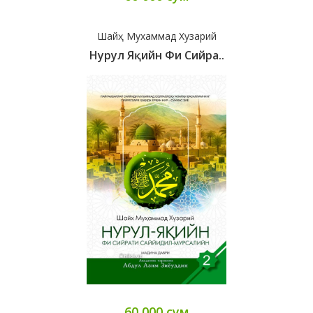
Шайҳ Мухаммад Хузарий
Нурул Яқийн Фи Сийра..
60 000 сум