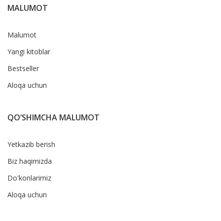
MALUMOT
Malumot
Yangi kitoblar
Bestseller
Aloqa uchun
QO‘SHIMCHA MALUMOT
Yetkazib berish
Biz haqimizda
Do'konlarimiz
Aloqa uchun