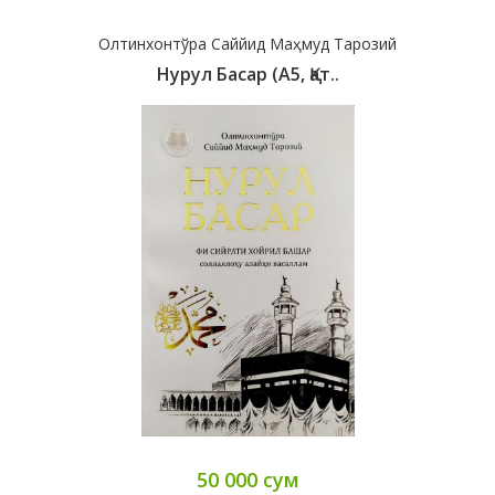
Олтинхонтўра Саййид Маҳмуд Тарозий
Нурул Басар (А5, Қат..
50 000 сум