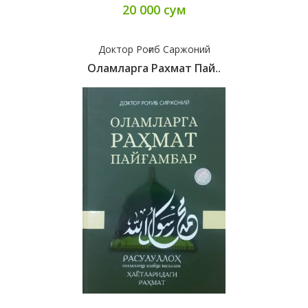
20 000 сум
Доктор Роғиб Саржоний
Оламларга Рахмат Пай..