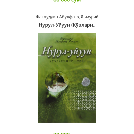
Фатҳуддин Абулфатҳ Яъмурий
Нурул-Уйуун (кўзларн..