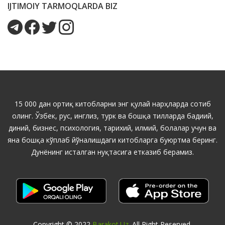
IJTIMOIY TARMOQLARDA BIZ
15 000 дан ортиқ китобларни энг қулай нарҳларда сотиб
олинг. Ўзбек, рус, инглиз, турк ва бошқа тилларда бадиий,
диний, бизнес, психология, тарихий, илмий, болалар учун ва
яна бошқа кўплаб йўналишдаги китобларга буюртма беринг.
Дунёнинг исталган нуқтасига етказиб берамиз.
Copyright © 2022
Barakot.uz
. All Right Reserved.