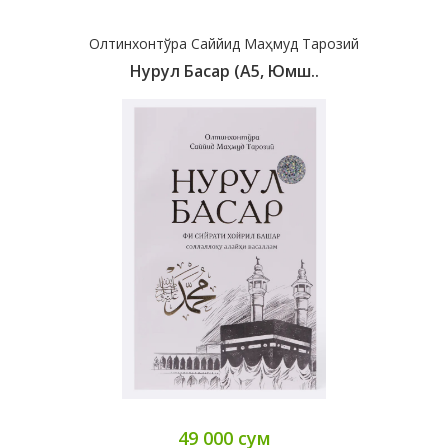
Олтинхонтўра Саййид Маҳмуд Тарозий
Нурул Басар (А5, Юмш..
49 000 сум