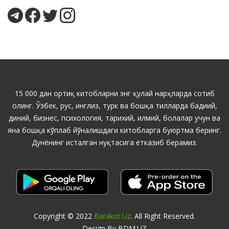
15 000 дан ортиқ китобларни энг қулай нарҳларда сотиб
олинг. Ўзбек, рус, инглиз, турк ва бошқа тилларда бадиий,
диний, бизнес, психология, тарихий, илмий, болалар учун ва
яна бошқа кўплаб йўналишдаги китобларга буюртма беринг.
Дунёнинг исталган нуқтасига етказиб берамиз.
Copyright © 2022
Barakot.uz
. All Right Reserved.
Design By BDM.UZ