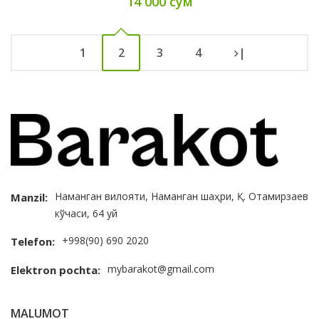
14 000 сум
1
2
3
4
|
Наманган вилояти, Наманган шаҳри, Қ. Отамирзаев
Manzil:
кўчаси, 64 уй
+998(90) 690 2020
Telefon:
mybarakot@gmail.com
Elektron pochta:
MALUMOT