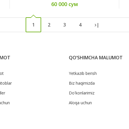
60 000 сум
1
2
3
4
|
UMOT
QO‘SHIMCHA MALUMOT
ot
Yetkazib berish
itoblar
Biz haqimizda
ler
Do'konlarimiz
uchun
Aloqa uchun