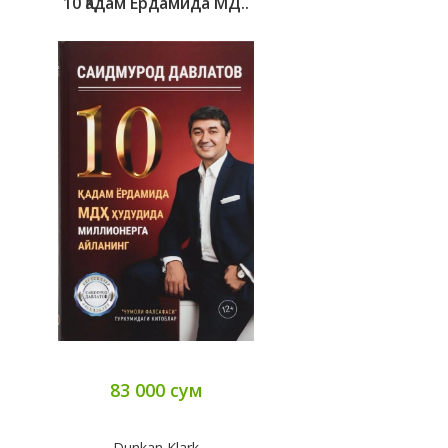
10 Қадам Ёрдамида МД..
83 000 сум
Dunkan Klark