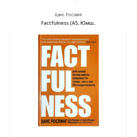
Ҳанс Рослинг
Factfulness (А5, Юмш..