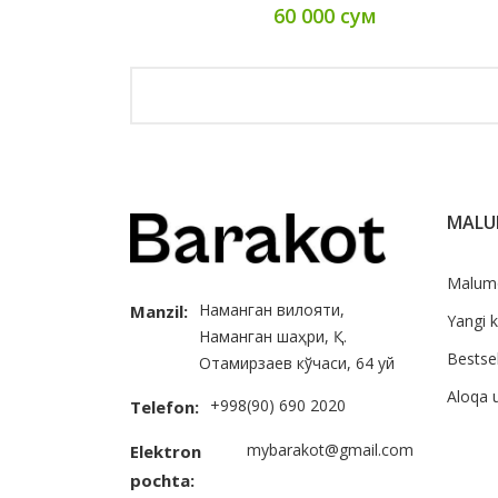
60 000 сум
MAL
Malum
Наманган вилояти,
Manzil:
Yangi k
Наманган шаҳри, Қ.
Bestsel
Отамирзаев кўчаси, 64 уй
Aloqa 
+998(90) 690 2020
Telefon:
mybarakot@gmail.com
Elektron
pochta: