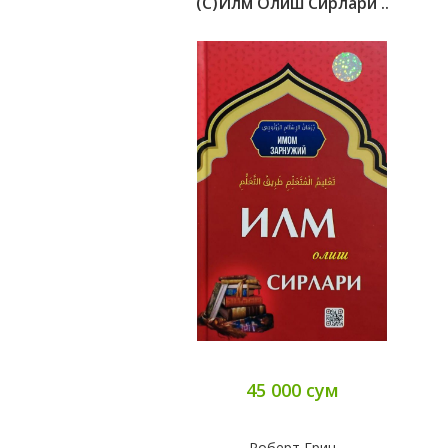
(с)Илм Олиш Сирлари ..
45 000 сум
Роберт Грин