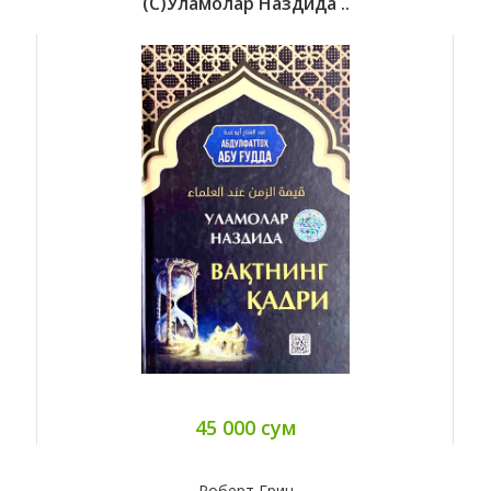
(с)Уламолар Наздида ..
45 000 сум
Роберт Грин