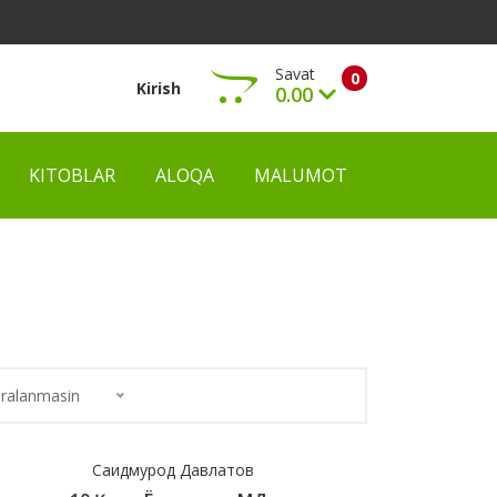
Savat
0
Kirish
0.00
KITOBLAR
ALOQA
MALUMOT
Ko‘rish
ralanmasin
Саидмурод Давлатов