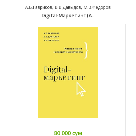
А.В.Гавриков, В.В.Давыдов, М.В.Федоров
Digital-Маркетинг (А..
80 000 сум