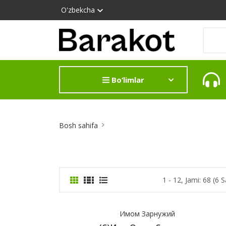
O'zbekcha
Bo‘limlar
Site
Bosh sahifa
Breadcrumb
1 - 12, Jami: 68 (6 S
Имом Зарнужий