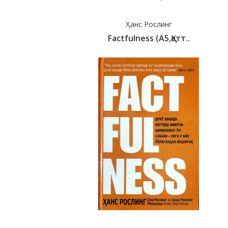
Ҳанс Рослинг
Factfulness (A5,қатт..