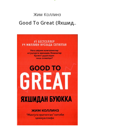
Жим Коллинз
Good To Great (яхшид..