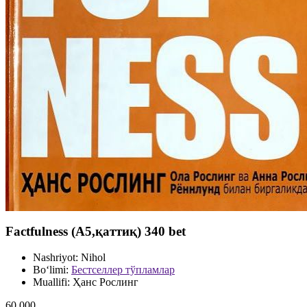
Factfulness (A5,қаттиқ) 340 bet
Nashriyot:
Nihol
Bo‘limi:
Бестселлер тўпламлар
Muallifi:
Ҳанс Рослинг
60 000