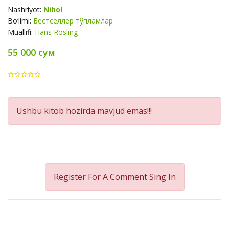
Nashriyot:
Nihol
Bo‘limi:
Бестселлер тўпламлар
Muallifi:
Hans Rosling
55 000 сум
Product
Ushbu kitob hozirda mavjud emas!!!
Summery
Register For A Comment
Sing In