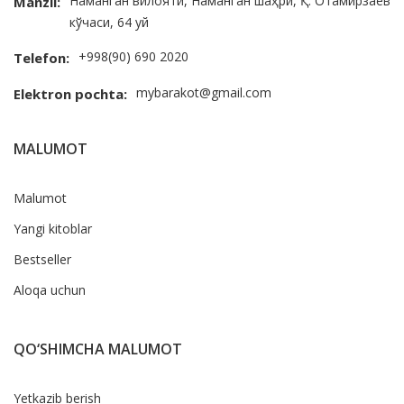
Наманган вилояти, Наманган шаҳри, Қ. Отамирзаев
Manzil:
кўчаси, 64 уй
+998(90) 690 2020
Telefon:
mybarakot@gmail.com
Elektron pochta:
MALUMOT
Malumot
Yangi kitoblar
Bestseller
Aloqa uchun
QO‘SHIMCHA MALUMOT
Yetkazib berish