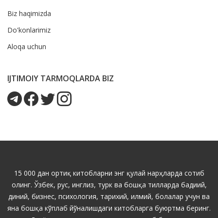
Biz haqimizda
Do'konlarimiz
Aloqa uchun
IJTIMOIY TARMOQLARDA BIZ
15 000 дан ортиқ китобларни энг қулай нарҳларда сотиб
олинг. Ўзбек, рус, инглиз, турк ва бошқа тилларда бадиий,
диний, бизнес, психология, тарихий, илмий, болалар учун ва
яна бошқа кўплаб йўналишдаги китобларга буюртма беринг.