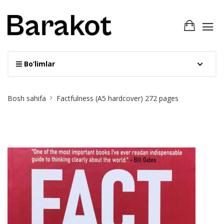
Bo‘limlar
Site
Bosh sahifa
Factfulness (A5 hardcover) 272 pages
Breadcrumb