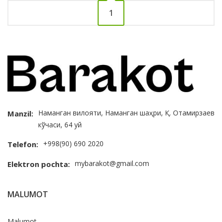
1
Наманган вилояти, Наманган шаҳри, Қ. Отамирзаев
Manzil:
кўчаси, 64 уй
+998(90) 690 2020
Telefon:
mybarakot@gmail.com
Elektron pochta:
MALUMOT
Malumot