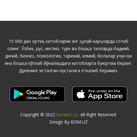
15 000 дан ортиқ китобларни энг қулай нарҳларда сотиб
олинг. Ўзбек, рус, инглиз, турк ва бошқа тилларда бадиий,
диний, бизнес, психология, тарихий, илмий, болалар учун ва
яна бошқа кўплаб йўналишдаги китобларга буюртма беринг.
Дунёнинг исталган нуқтасига етказиб берамиз.
Copyright © 2022
Barakot.uz
. All Right Reserved.
Design By BDM.UZ