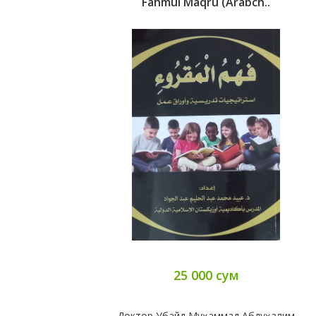
Fahmul Maqru (Arabch..
25 000 сум
Доктор Убайд Муҳаммад Абдуҳалим