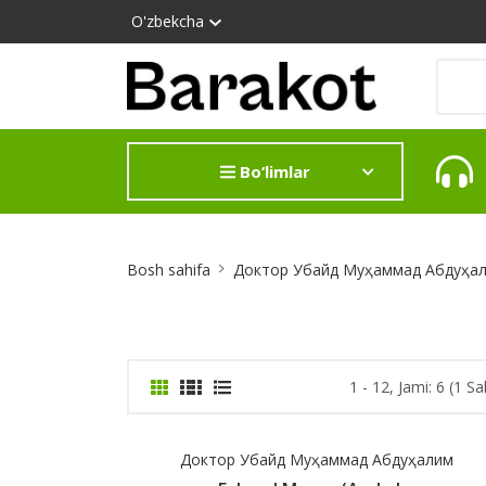
O'zbekcha
Bo‘limlar
Site
Bosh sahifa
Доктор Убайд Муҳаммад Абдуҳа
Breadcrumb
1 - 12, Jami: 6 (1 Sa
Доктор Убайд Муҳаммад Абдуҳалим