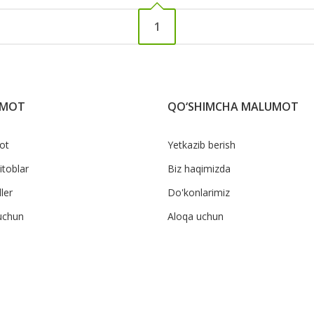
1
UMOT
QO‘SHIMCHA MALUMOT
ot
Yetkazib berish
itoblar
Biz haqimizda
ler
Do'konlarimiz
uchun
Aloqa uchun