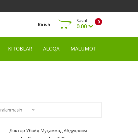
Savat
0
Kirish
0.00
KITOBLAR
ALOQA
MALUMOT
Ko‘rish
ralanmasin
Доктор Убайд Муҳаммад Абдуҳалим