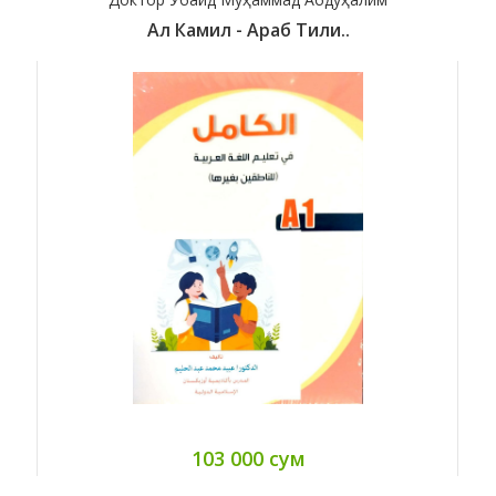
Ал Камил - Араб Тили..
103 000 сум