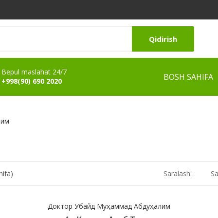
Qidirish
Bepul maslahat 24/7
BOSH SAHIFA
+998(90) 690 2020
лим
hifa)
Saralash:
Sa
Доктор Убайд Муҳаммад Абдуҳалим