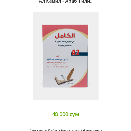
Ал Камил - Араб Тили..
48 000 сум
Доктор Убайд Муҳаммад Абдуҳалим