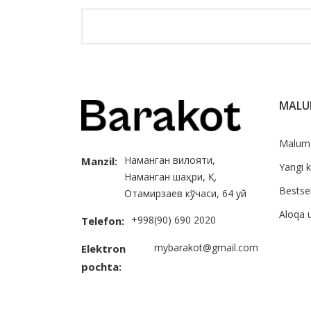
MAL
Malum
Наманган вилояти,
Manzil:
Yangi k
Наманган шаҳри, Қ.
Bestsel
Отамирзаев кўчаси, 64 уй
Aloqa 
+998(90) 690 2020
Telefon:
mybarakot@gmail.com
Elektron
pochta: