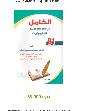
Ал Камил - Араб Тили..
65 000 сум
Доктор Убайд Муҳаммад Абдуҳалим