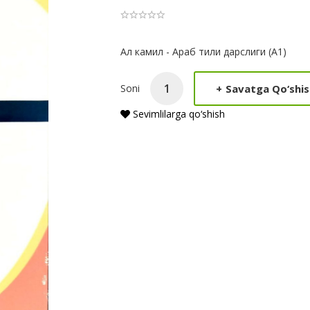
Product
Ал камил - Араб тили дарслиги (A1)
Summery
+
Savatga Qo‘shis
Soni
Sevimlilarga qo‘shish