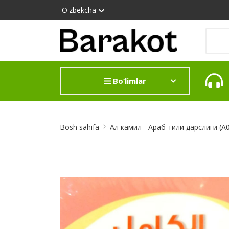
O'zbekcha
Bo‘limlar
Site
Bosh sahifa
Ал камил - Араб тили дарслиги (А
Breadcrumb