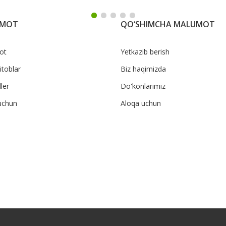
UMOT
QO‘SHIMCHA MALUMOT
ot
Yetkazib berish
itoblar
Biz haqimizda
ler
Do'konlarimiz
uchun
Aloqa uchun