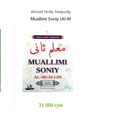
Ahmad Hodiy Maqsudiy
Ahmad 
Muallimi Soniy (Al-M
Mualli
33 000 сум
16