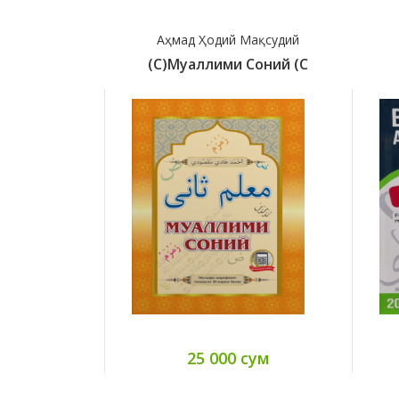
Аҳмад Ҳодий Мақсудий
(с)Муаллими Соний (с
25 000 сум