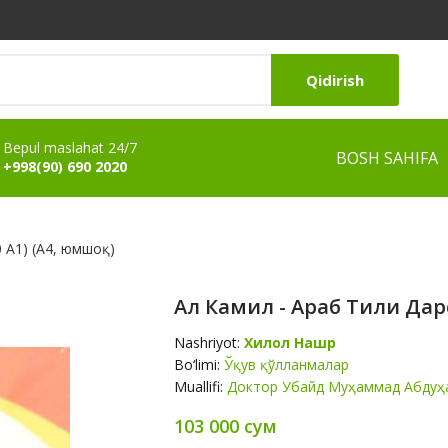
Qidirish
Bepul maslahat 24/7
BOSH SAHIFA
+998(90) 690 2020
0 A1) (А4, юмшоқ)
Ал Камил - Араб Тили Дарс
Nashriyot:
Хилол Нашр
Bo‘limi:
Ўқув қўлланмалар
Muallifi:
Доктор Убайд Муҳаммад Абдуҳ
103 000 сум