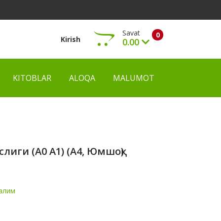
Savat
0
Kirish
0.00
KITOBLAR
ALOQA
MALUMOT
Ko‘rish
лиги (А0 A1) (А4, Юмшоқ)
алим