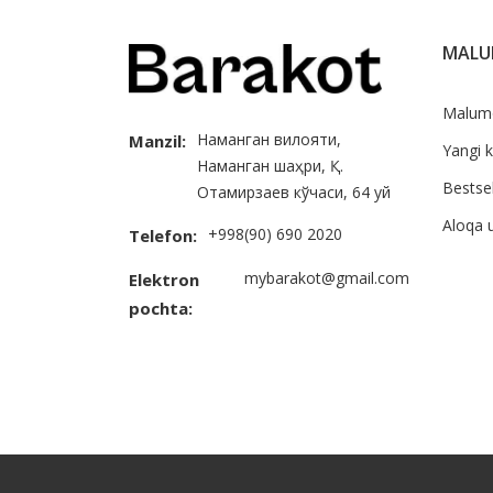
MAL
Malum
Наманган вилояти,
Manzil:
Yangi k
Наманган шаҳри, Қ.
Bestsel
Отамирзаев кўчаси, 64 уй
Aloqa 
+998(90) 690 2020
Telefon:
mybarakot@gmail.com
Elektron
pochta: