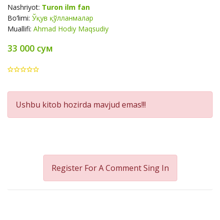
Nashriyot:
Turon ilm fan
Bo‘limi:
Ўқув қўлланмалар
Muallifi:
Ahmad Hodiy Maqsudiy
33 000 сум
Product
Ushbu kitob hozirda mavjud emas!!!
Summery
Register For A Comment
Sing In