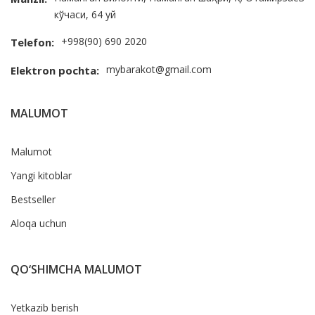
кўчаси, 64 уй
+998(90) 690 2020
Telefon:
mybarakot@gmail.com
Elektron pochta:
MALUMOT
Malumot
Yangi kitoblar
Bestseller
Aloqa uchun
QO‘SHIMCHA MALUMOT
Yetkazib berish