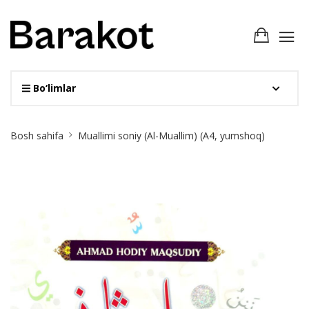
Bo‘limlar
Site
Bosh sahifa
Muallimi soniy (Al-Muallim) (А4, yumshoq)
Breadcrumb