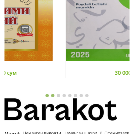
30 000 сум
Наманган вилояти, Наманган шаҳри, Қ. Отамирзаев
Manzil: