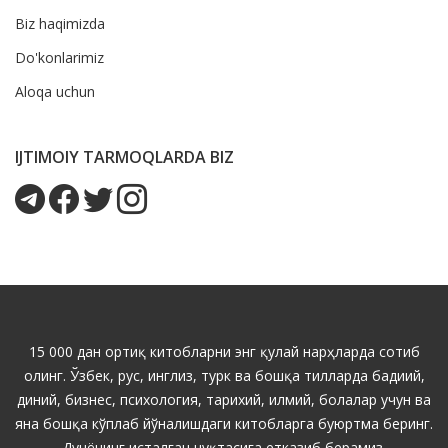
Biz haqimizda
Do'konlarimiz
Aloqa uchun
IJTIMOIY TARMOQLARDA BIZ
15 000 дан ортиқ китобларни энг қулай нарҳларда сотиб
олинг. Ўзбек, рус, инглиз, турк ва бошқа тилларда бадиий,
диний, бизнес, психология, тарихий, илмий, болалар учун ва
яна бошқа кўплаб йўналишдаги китобларга буюртма беринг.
Дунёнинг исталган нуқтасига етказиб берамиз.