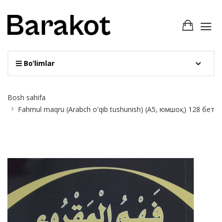
Bo‘limlar
Site
Bosh sahifa
Breadcrumb
Fahmul maqru (Arabch o'qib tushunish) (А5, юмшоқ) 128 бет