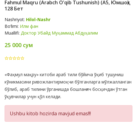
Fahmul Maqru (Arabch O'qib Tushunish) (А5, Юмшоқ)
128 Бет
Nashriyot:
Hilol-Nashr
Bo‘limi:
Илм фан
Muallifi:
Доктор Убайд Муҳаммад Абдуҳалим
25 000 сум
Product
«Фаҳмул мақру» китоби араб тили бўйича ўқиб тушуниш
Summery
кўникмасини ривожлантирмоқчи бўлганларга мўлжалланган
бўлиб, араб тилини ўрганишда бошланғич босқичдан ўтган
ўқувчилар учун қўл келади.
Ushbu kitob hozirda mavjud emas!!!