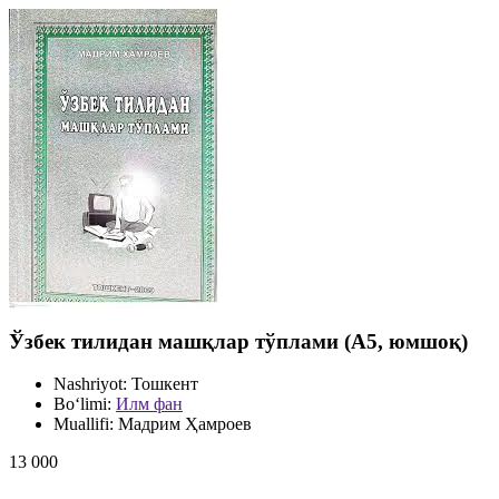
Ўзбек тилидан машқлар тўплами (А5, юмшоқ)
Nashriyot:
Тошкент
Bo‘limi:
Илм фан
Muallifi:
Мадрим Ҳамроев
13 000