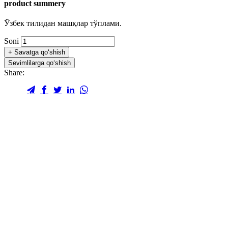
product summery
Ўзбек тилидан машқлар тўплами.
Soni
+
Savatga qo‘shish
Sevimlilarga qo‘shish
Share: