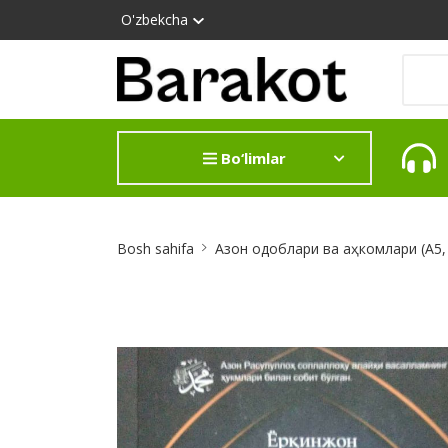
O'zbekcha
Bo‘limlar
Site
Bosh sahifa
Азон одоблари ва аҳкомлари (А5
Breadcrumb