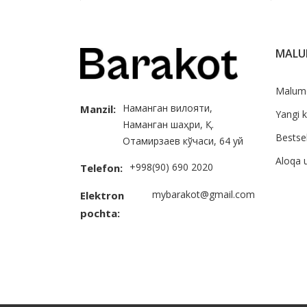
MAL
Malum
Наманган вилояти,
Manzil:
Yangi k
Наманган шаҳри, Қ.
Bestsel
Отамирзаев кўчаси, 64 уй
Aloqa 
+998(90) 690 2020
Telefon:
mybarakot@gmail.com
Elektron
pochta: