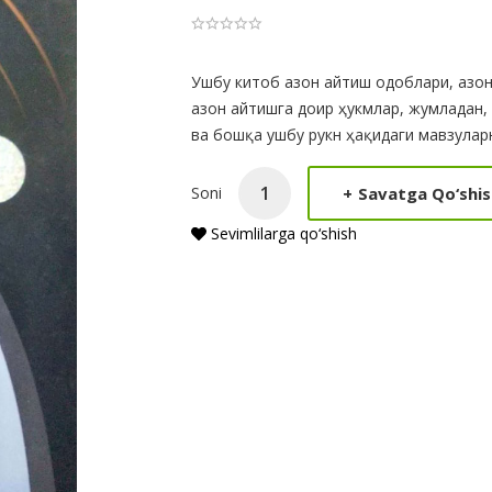
Product
Ушбу китоб азон айтиш одоблари, азон
азон айтишга доир ҳукмлар, жумладан,
Summery
ва бошқа ушбу рукн ҳақидаги мавзуларн
+
Savatga Qo‘shis
Soni
Sevimlilarga qo‘shish