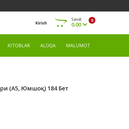
Savat
0
Kirish
0.00
KITOBLAR
ALOQA
MALUMOT
Ko‘rish
ри (А5, Юмшоқ) 184 Бет