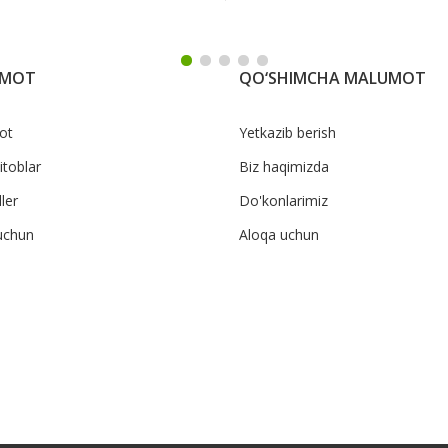
UMOT
QO‘SHIMCHA MALUMOT
ot
Yetkazib berish
itoblar
Biz haqimizda
ler
Do'konlarimiz
uchun
Aloqa uchun