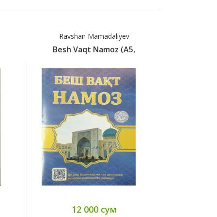
Ravshan Mamadaliyev
Ravsha
.
Besh Vaqt Namoz (A5,
Besh Va
12 000 сум
12