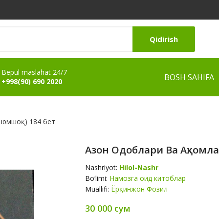
Qidirish
Bepul maslahat 24/7
BOSH SAHIFA
+998(90) 690 2020
, юмшоқ) 184 бет
Азон Одоблари Ва Аҳкомла
Nashriyot:
Hilol-Nashr
Bo‘limi:
Намозга оид китоблар
Muallifi:
Ёрқинжон Фозил
30 000 сум