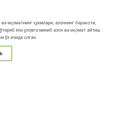
 ва иқоматнинг ҳукмлари, азоннинг баракоти,
 ўтириб ёки уловга миниб азон ва иқомат айтиш
и ўз ичида олган.
h