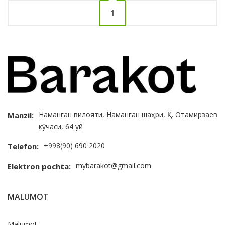
1
Наманган вилояти, Наманган шаҳри, Қ. Отамирзаев
Manzil:
кўчаси, 64 уй
+998(90) 690 2020
Telefon:
mybarakot@gmail.com
Elektron pochta:
MALUMOT
Malumot