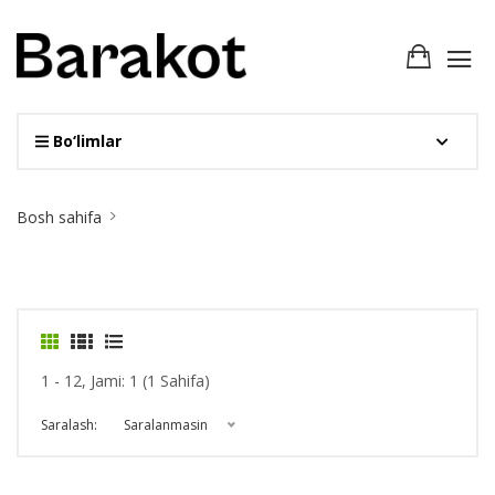
Bo‘limlar
Site
Bosh sahifa
Breadcrumb
1 - 12, Jami: 1 (1 Sahifa)
Saralash:
Saralanmasin