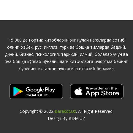
15 000 дан ортиқ китобларни энг қулай нарҳларда сотиб
олинг. Ўзбек, рус, инглиз, турк ва бошқа тилларда бадиий,
диний, бизнес, психология, тарихий, илмий, болалар учун ва
яна бошқа кўплаб йўналишдаги китобларга буюртма беринг.
Дунёнинг исталган нуқтасига етказиб берамиз.
Copyright © 2022
Barakot.uz
. All Right Reserved.
Design By BDM.UZ