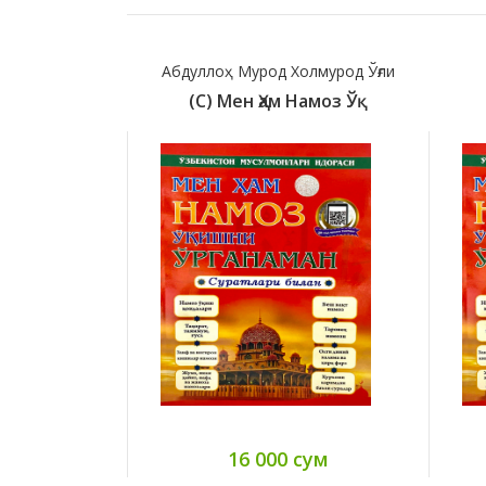
од Холмурод Ўғли
Иброҳим Нуруллоҳ
Ҳам Намоз Ўқ
(с) Мен Ҳам Намоз Ўқ
000 сум
20 000 сум