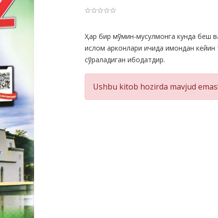
Product
Ҳар бир мўмин-мусулмонга кунда беш в
ислом арконлари ичида имондан кейин 
Summery
сўраладиган ибодатдир.
Ushbu kitob hozirda mavjud emas!