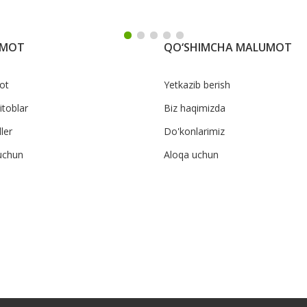
UMOT
QO‘SHIMCHA MALUMOT
ot
Yetkazib berish
itoblar
Biz haqimizda
ler
Do'konlarimiz
uchun
Aloqa uchun