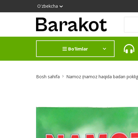
O'zbekcha
Bo‘limlar
Site
Bosh sahifa
Namoz (namoz haqida badan pokligi 
Breadcrumb