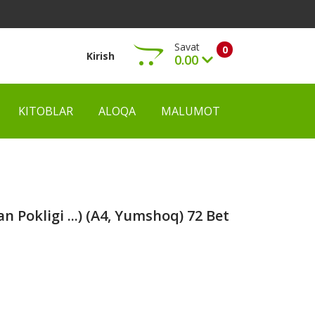
Savat
0
Kirish
0.00
KITOBLAR
ALOQA
MALUMOT
Ko‘rish
Pokligi ...) (А4, Yumshoq) 72 Bet