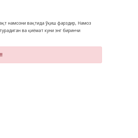
ақт намозни вақтида ўқиш фарздир, Намоз
турадиган ва қиёмат куни энг биринчи
!!