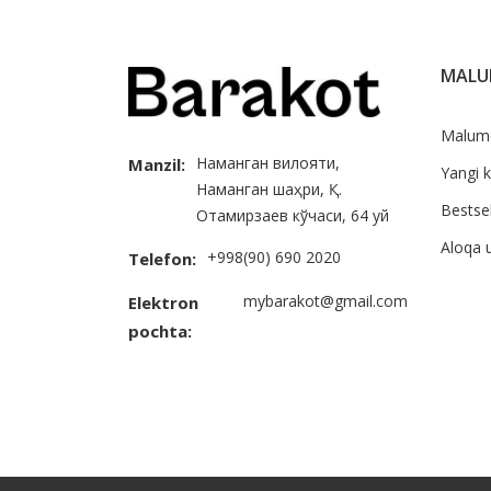
MAL
Malum
Наманган вилояти,
Manzil:
Yangi k
Наманган шаҳри, Қ.
Bestsel
Отамирзаев кўчаси, 64 уй
Aloqa 
+998(90) 690 2020
Telefon:
mybarakot@gmail.com
Elektron
pochta: