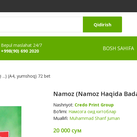
Qidirish
Bepul maslahat 24/7
BOSH SAHIFA
+998(90) 690 2020
...) (А4, yumshoq) 72 bet
Namoz (namoz Haqida Badan 
Nashriyot:
Credo Print Group
Bo‘limi:
Намозга оид китоблар
Muallifi:
Muhammad Sharif Juman
20 000 сум