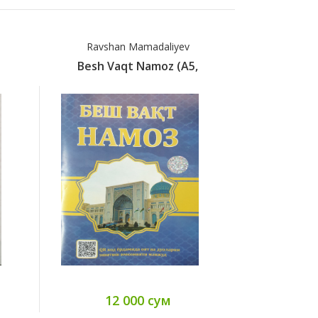
yev
Ravshan Mamadaliyev
(A5,
Besh Vaqt Namoz. (A5
Kel
12 000 сум