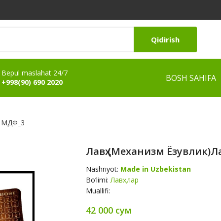
Qidirish
Bepul maslahat 24/7
BOSH SAHIFA
+998(90) 690 2020
к МДФ_3
Лавҳ (механизм Ёзувлик)
Nashriyot:
Made in Uzbekistan
Bo‘limi:
Лавҳлар
Muallifi:
42 000 сум