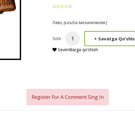
Product
Лавҳ (каъба-механизмлик)
Summery
+
Savatga Qo‘shis
Soni
Sevimlilarga qo‘shish
Register For A Comment
Sing In