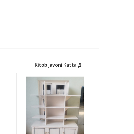
Kitob Javoni Katta Д
Lavh K