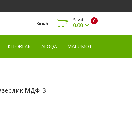
Savat
0
Kirish
0.00
KITOBLAR
ALOQA
MALUMOT
Ko‘rish
лазерлик МДФ_3