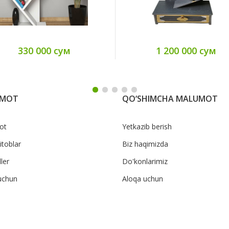
330 000 сум
1 200 000 сум
UMOT
QO‘SHIMCHA MALUMOT
ot
Yetkazib berish
itoblar
Biz haqimizda
ler
Do'konlarimiz
uchun
Aloqa uchun