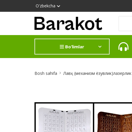
O'zbekcha
Bo‘limlar
Site
Bosh sahifa
Лавҳ (механизм ёзувлик)лазерли
Breadcrumb