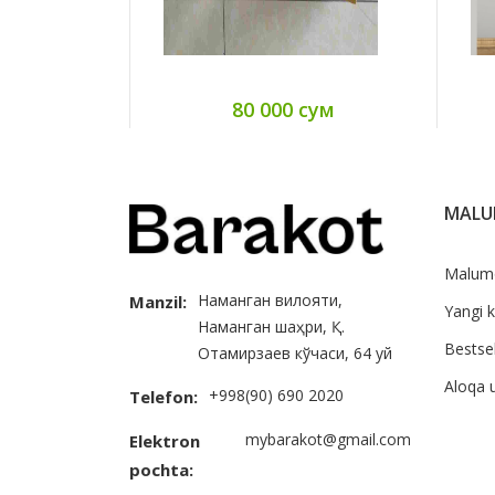
80 000 сум
MAL
Malum
Наманган вилояти,
Manzil:
Yangi k
Наманган шаҳри, Қ.
Bestsel
Отамирзаев кўчаси, 64 уй
Aloqa 
+998(90) 690 2020
Telefon:
mybarakot@gmail.com
Elektron
pochta: