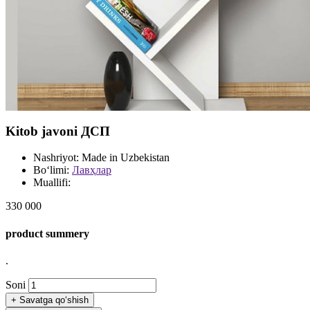
Kitob javoni ДСП
Nashriyot:
Made in Uzbekistan
Bo‘limi:
Лавҳлар
Muallifi:
330 000
product summery
.
Soni
+
Savatga qo‘shish