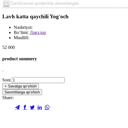
Lavh katta qaychili Yog'och
Nashriyot:
Bo‘limi:
Лавҳлар
Muallifi:
52 000
product summery
.
Soni
+
Savatga qo‘shish
Sevimlilarga qo‘shish
Share: