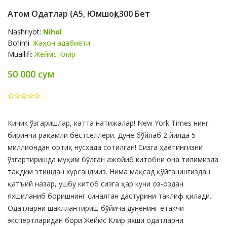
Атом Одатлар (А5, Юмшоқ) 300 Бет
Nashriyot:
Nihol
Bo‘limi:
Жаҳон адабиёти
Muallifi:
Жеймс Клир
50 000 сум
Product
Кичик ўзгаришлар, катта натижалар! New York Times нинг
Summery
биринчи рақамли бестселлери. Дунё бўйлаб 2 йилда 5
миллиондан ортиқ нусхада сотилган! Сизга ҳаётингизни
ўзгартиришда муҳим бўлган ажойиб китобни она тилимизда
тақдим этишдан хурсандмиз. Нима мақсад қўйганингиздан
қатъий назар, ушбу китоб сизга ҳар куни оз-оздан
яхшиланиб боришнинг синалган дастурини таклиф қилади.
Одатларни шакллантириш бўйича дунёнинг етакчи
экспертларидан бори Жеймс Клир яхши одатларни