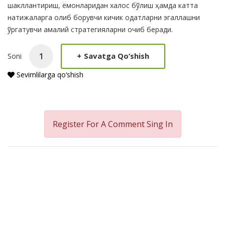
шакллантириш, ёмонларидан халос бўлиш ҳамда катта
натижаларга олиб борувчи кичик одатларни эгаллашни
ўргатувчи амалий стратегияларни очиб беради.
+
Savatga Qo‘shish
Soni
Sevimlilarga qo‘shish
Register For A Comment
Sing In