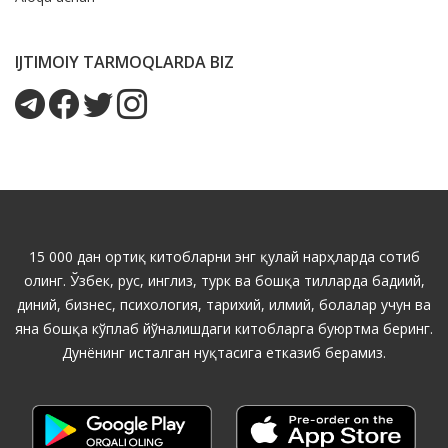
IJTIMOIY TARMOQLARDA BIZ
15 000 дан ортиқ китобларни энг қулай нарҳларда сотиб
олинг. Ўзбек, рус, инглиз, турк ва бошқа тилларда бадиий,
диний, бизнес, психология, тарихий, илмий, болалар учун ва
яна бошқа кўплаб йўналишдаги китобларга буюртма беринг.
Дунёнинг исталган нуқтасига етказиб берамиз.