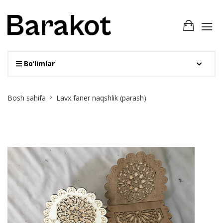
Bo‘limlar
Site
Bosh sahifa
Lavx faner naqshlik (parash)
Breadcrumb