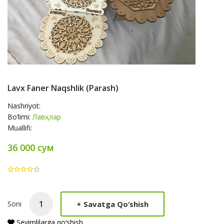
Lavx Faner Naqshlik (parash)
Nashriyot:
Bo‘limi:
Лавҳлар
Muallifi:
36 000 сум
Product
+
Savatga Qo‘shish
Soni
Summery
Sevimlilarga qo‘shish