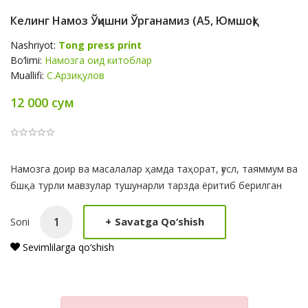
Келинг Намоз Ўқишни Ўрганамиз (А5, Юмшоқ)
Nashriyot:
Tong press print
Bo‘limi:
Намозга оид китоблар
Muallifi:
С.Арзиқулов
12 000 сум
Product
Намозга доир ва масалалар ҳамда таҳорат, ғусл, таяммум ва
Summery
бшқа турли мавзулар тушунарли тарзда ёритиб берилган
+
Savatga Qo‘shish
Soni
Sevimlilarga qo‘shish