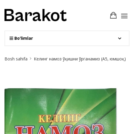
Bo‘limlar
Site
Bosh sahifa
Келинг намоз ўқишни ўрганамиз (А5, юмшоқ)
Breadcrumb