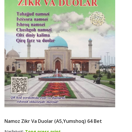
Namoz Zikr Va Duolar (A5,yumshoq) 64 Bet
Nashriyot:
Tong press print