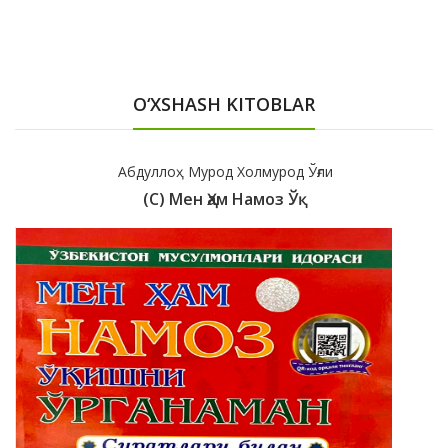
O‘XSHASH KITOBLAR
Абдуллоҳ Мурод Холмурод Ўғли
(с) Мен Ҳам Намоз Ўқ