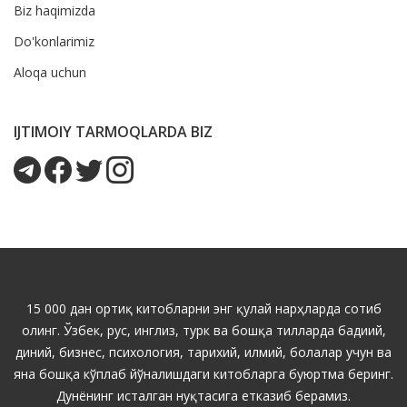
Biz haqimizda
Do'konlarimiz
Aloqa uchun
IJTIMOIY TARMOQLARDA BIZ
15 000 дан ортиқ китобларни энг қулай нарҳларда сотиб
олинг. Ўзбек, рус, инглиз, турк ва бошқа тилларда бадиий,
диний, бизнес, психология, тарихий, илмий, болалар учун ва
яна бошқа кўплаб йўналишдаги китобларга буюртма беринг.
Дунёнинг исталган нуқтасига етказиб берамиз.