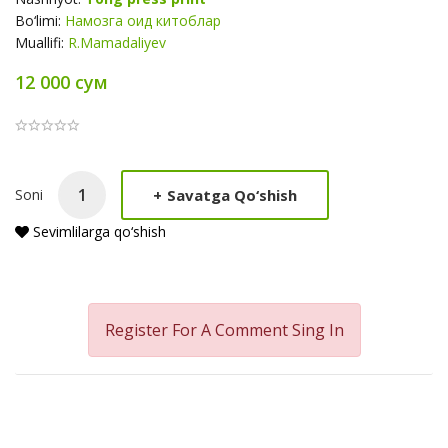
Bo‘limi:
Намозга оид китоблар
Muallifi:
R.Mamadaliyev
12 000 сум
Product
+
Savatga Qo‘shish
Soni
Summery
Sevimlilarga qo‘shish
Register For A Comment
Sing In