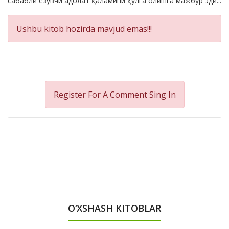
сабабли ёзувчи адолат қаламини қўлга олишга мажбур эди...
Ushbu kitob hozirda mavjud emas!!!
Register For A Comment
Sing In
O‘XSHASH KITOBLAR