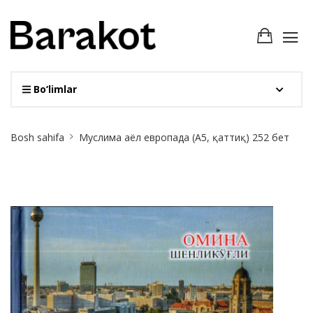
Bo‘limlar
Site
Bosh sahifa
Муслима аёл европада (А5, қаттиқ) 252 бет
Breadcrumb