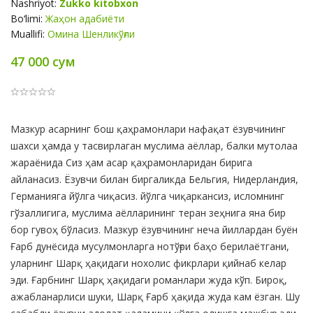
Nashriyot:
Zukko kitobxon
Bo‘limi:
Жаҳон адабиёти
Muallifi:
Омина Шенликўғли
47 000 сум
Product
Мазкур асарнинг бош қаҳрамонлари нафақат ёзувчининг
Summery
шахси ҳамда у тасвирлаган муслима аёллар, балки мутолаа
жараёнида Сиз ҳам асар қаҳрамонларидан бирига
айланасиз. Ёзувчи билан биргаликда Бельгия, Нидерландия,
Германияга йўлга чиқасиз. йўлга чиқаркансиз, исломнинг
гўзаллигига, муслима аёлларининг теран зеҳнига яна бир
бор гувоҳ бўласиз. Мазкур ёзувчининг неча йиллардан буён
Ғарб дунёсида мусулмонларга нотўғри баҳо берилаётгани,
уларнинг Шарқ ҳақидаги нохолис фикрлари қийнаб келар
эди. Ғарбнинг Шарқ ҳақидаги романлари жуда кўп. Бироқ,
ажабланарлиси шуки, Шарқ Ғарб ҳақида жуда кам ёзган. Шу