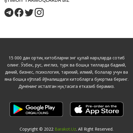
IJTIMOIY TARMOQLARDA BIZ
15 000 дан ортиқ китобларни энг қулай нарҳларда сотиб
олинг. Ўзбек, рус, инглиз, турк ва бошқа тилларда бадиий,
диний, бизнес, психология, тарихий, илмий, болалар учун ва
яна бошқа кўплаб йўналишдаги китобларга буюртма беринг.
Дунёнинг исталган нуқтасига етказиб берамиз.
Copyright © 2022
Barakot.uz
. All Right Reserved.