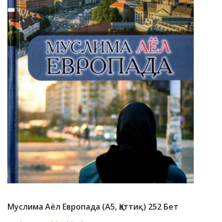
Муслима Аёл Европада (А5, Қаттиқ) 252 Бет