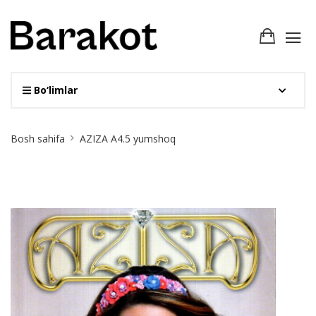
Bo‘limlar
Site
Bosh sahifa
AZIZA А4.5 yumshoq
Breadcrumb