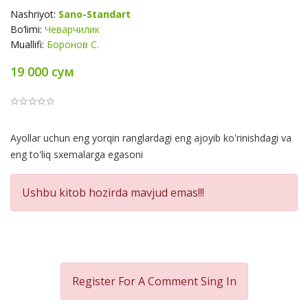
Nashriyot:
Sano-Standart
Bo‘limi:
Чеварчилик
Muallifi:
Боронов С.
19 000 сум
Product
Ayollar uchun eng yorqin ranglardagi eng ajoyib ko'rinishdagi va
Summery
eng to'liq sxemalarga egasoni
Ushbu kitob hozirda mavjud emas!!!
Register For A Comment
Sing In