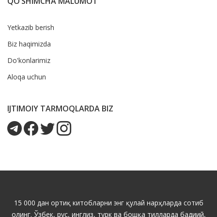
QO‘SHIMCHA MALUMOT
Yetkazib berish
Biz haqimizda
Do'konlarimiz
Aloqa uchun
IJTIMOIY TARMOQLARDA BIZ
15 000 дан ортиқ китобларни энг қулай нарҳларда сотиб
олинг. Ўзбек, рус, инглиз, турк ва бошқа тилларда бадиий,