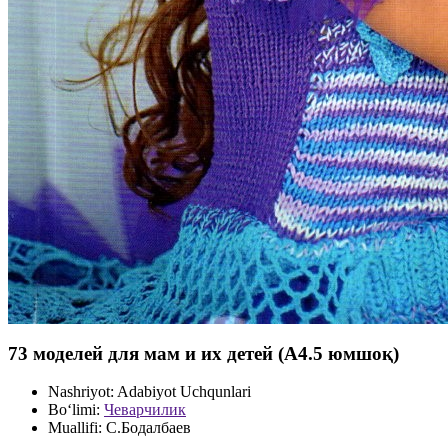
73 моделей для мам и их детей (А4.5 юмшоқ)
Nashriyot:
Adabiyot Uchqunlari
Bo‘limi:
Чеварчилик
Muallifi:
С.Бодалбаев