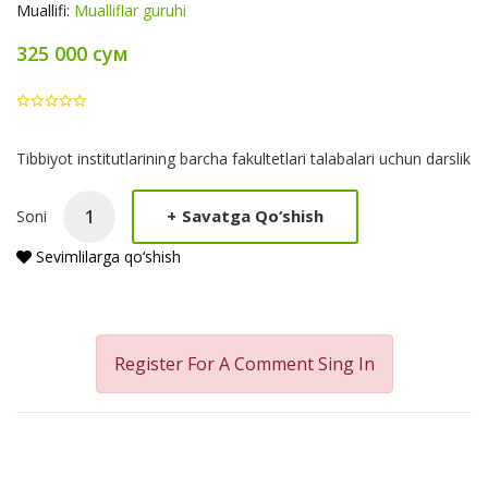
Muallifi:
Mualliflar guruhi
325 000 сум
Product
Tibbiyot institutlarining barcha fakultetlari talabalari uchun darslik
Summery
+
Savatga Qo‘shish
Soni
Sevimlilarga qo‘shish
Register For A Comment
Sing In