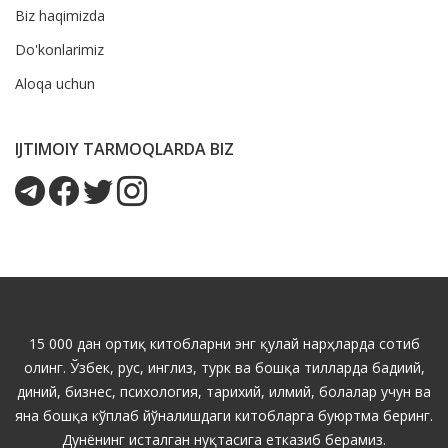
Biz haqimizda
Do'konlarimiz
Aloqa uchun
IJTIMOIY TARMOQLARDA BIZ
15 000 дан ортиқ китобларни энг қулай нарҳларда сотиб
олинг. Ўзбек, рус, инглиз, турк ва бошқа тилларда бадиий,
диний, бизнес, психология, тарихий, илмий, болалар учун ва
яна бошқа кўплаб йўналишдаги китобларга буюртма беринг.
Дунёнинг исталган нуқтасига етказиб берамиз.