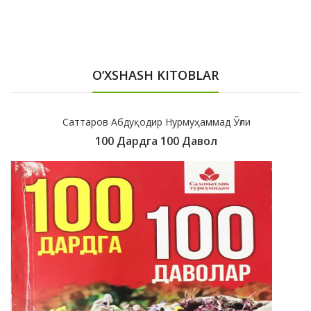
O‘XSHASH KITOBLAR
Саттаров Абдуқодир Нурмуҳаммад Ўғли
100 Дардга 100 Давол