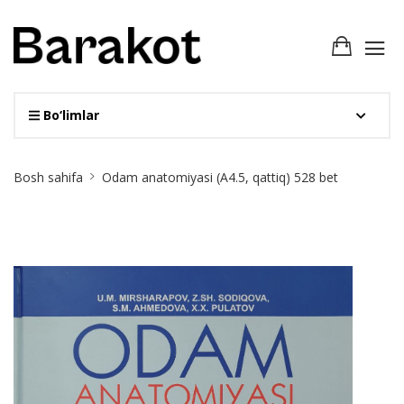
Bo‘limlar
Site
Bosh sahifa
Odam anatomiyasi (А4.5, qattiq) 528 bet
Breadcrumb