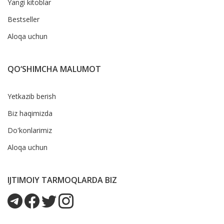
Yangi kitoblar
Bestseller
Aloqa uchun
QO‘SHIMCHA MALUMOT
Yetkazib berish
Biz haqimizda
Do'konlarimiz
Aloqa uchun
IJTIMOIY TARMOQLARDA BIZ