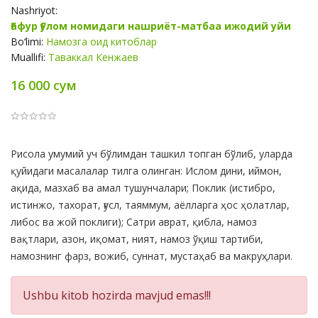
Nashriyot:
Ғафур Ғулом номидаги нашриёт-матбаа ижодий уйи
Bo‘limi:
Намозга оид китоблар
Muallifi:
Таваккал Кенжаев
16 000 сум
Product
Рисола умумий уч бўлимдан ташкил топган бўлиб, уларда
Summery
қуйидаги масалалар тилга олинган: Ислом дини, иймон,
ақида, мазхаб ва амал тушунчалари; Поклик (истибро,
истинжо, тахорат, ғусл, таяммум, аёлларга ҳос ҳолатлар,
либос ва жой поклиги); Сатри аврат, қибла, намоз
вақтлари, азон, иқомат, ният, намоз ўқиш тартиби,
намознинг фарз, вожиб, суннат, мустаҳаб ва макруҳлари.
Ushbu kitob hozirda mavjud emas!!!