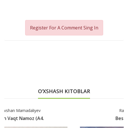
Register For A Comment
Sing In
O‘XSHASH KITOBLAR
Ravshan Mamadaliyev
Besh Vaqt Namoz (A5,