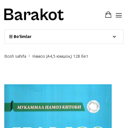
Bo‘limlar
Site
Bosh sahifa
Намоз (А4,5 юмшоқ) 128 бет
Breadcrumb