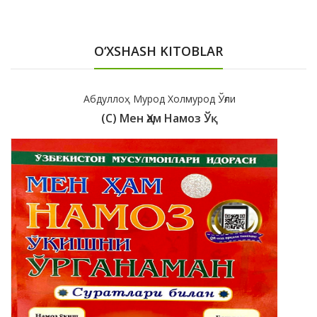
O‘XSHASH KITOBLAR
Абдуллоҳ Мурод Холмурод Ўғли
(с) Мен Ҳам Намоз Ўқ