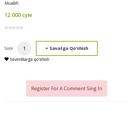
Muallifi:
12 000 сум
Product
+
Savatga Qo‘shish
Soni
Summery
Sevimlilarga qo‘shish
Register For A Comment
Sing In