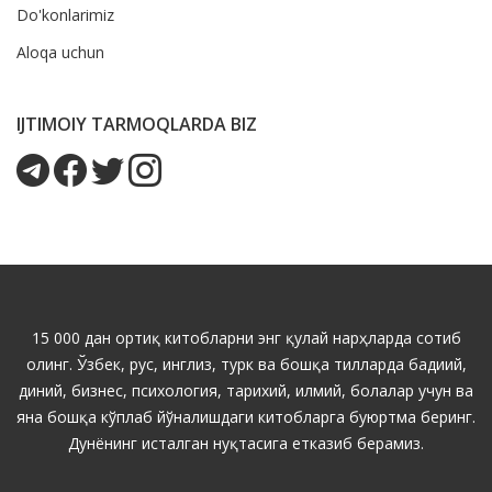
Do'konlarimiz
Aloqa uchun
IJTIMOIY TARMOQLARDA BIZ
15 000 дан ортиқ китобларни энг қулай нарҳларда сотиб
олинг. Ўзбек, рус, инглиз, турк ва бошқа тилларда бадиий,
диний, бизнес, психология, тарихий, илмий, болалар учун ва
яна бошқа кўплаб йўналишдаги китобларга буюртма беринг.
Дунёнинг исталган нуқтасига етказиб берамиз.