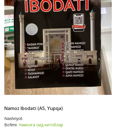
Namoz Ibodati (А5, Yupqa)
Nashriyot:
Bo‘limi:
Намозга оид китоблар