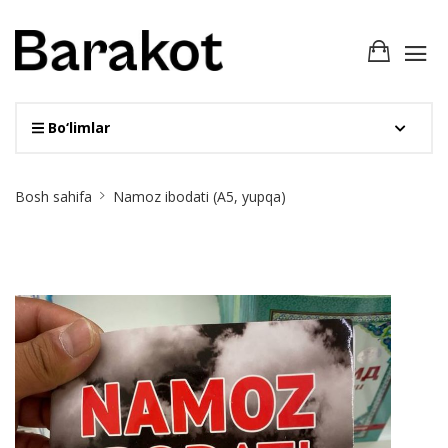
Bo‘limlar
Site
Bosh sahifa
Namoz ibodati (А5, yupqa)
Breadcrumb