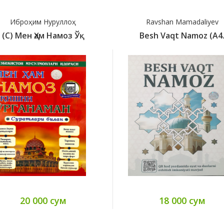
Иброҳим Нуруллоҳ
Ravshan Mamadaliyev
(с) Мен Ҳам Намоз Ўқ
Besh Vaqt Namoz (A4
20 000 сум
18 000 сум