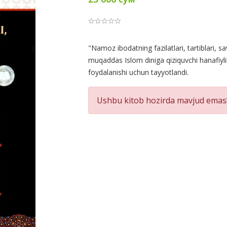
Product
"Namoz ibodatning fazilatlari, tartiblari, 
muqaddas Islom diniga qiziquvchi hanafiyl
Summery
foydalanishi uchun tayyotlandi.
Ushbu kitob hozirda mavjud emas!