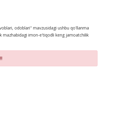
savoblari, odoblari" mavzusidagi ushbu qo'llanma
ik mazhabidagi imon-e'tiqodli keng jamoatchilik
!!