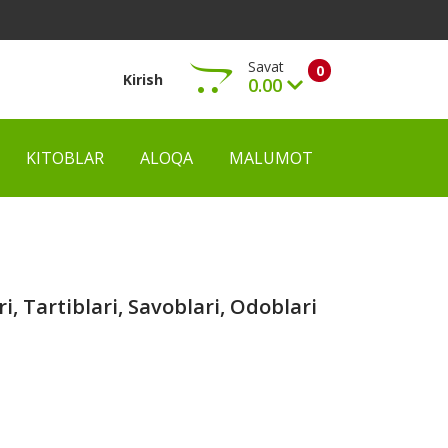
Savat
0
Kirish
0.00
KITOBLAR
ALOQA
MALUMOT
Ko‘rish
, Tartiblari, Savoblari, Odoblari