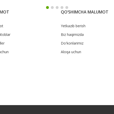
UMOT
QO‘SHIMCHA MALUMOT
ot
Yetkazib berish
itoblar
Biz haqimizda
ler
Do'konlarimiz
uchun
Aloqa uchun