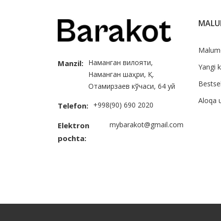
MAL
Malum
Наманган вилояти,
Manzil:
Yangi k
Наманган шаҳри, Қ.
Bestsel
Отамирзаев кўчаси, 64 уй
Aloqa 
+998(90) 690 2020
Telefon:
mybarakot@gmail.com
Elektron
pochta: