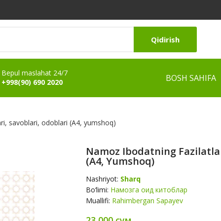
Qidirish
Bepul maslahat 24/7
BOSH SAHIFA
+998(90) 690 2020
ari, savoblari, odoblari (А4, yumshoq)
Namoz Ibodatning Fazilatlari
(А4, Yumshoq)
Nashriyot:
Sharq
Bo‘limi:
Намозга оид китоблар
Muallifi:
Rahimbergan Sapayev
23 000 сум