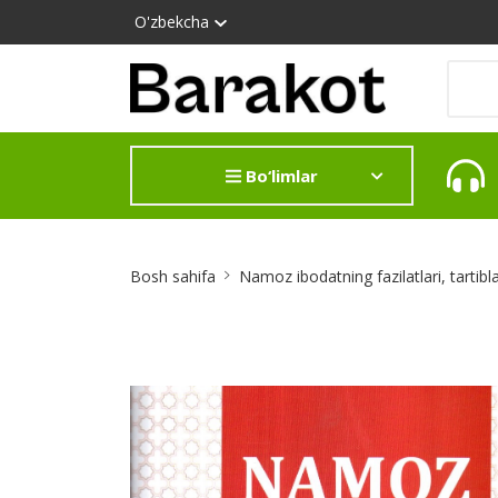
O'zbekcha
Bo‘limlar
Site
Bosh sahifa
Namoz ibodatning fazilatlari, tartibl
Breadcrumb