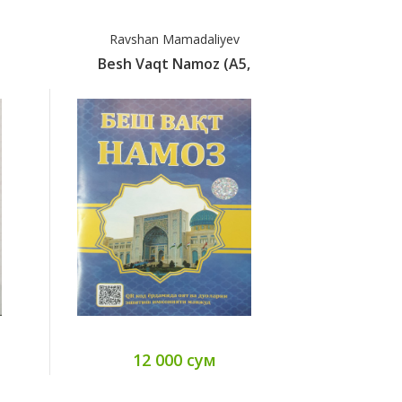
Ravshan Mamadaliyev
Ravsha
.
Besh Vaqt Namoz (A5,
Besh Va
12 000 сум
12