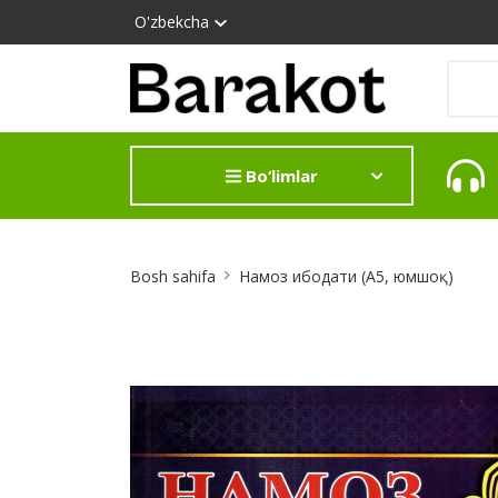
O'zbekcha
Bo‘limlar
Site
Bosh sahifa
Намоз ибодати (А5, юмшоқ)
Breadcrumb