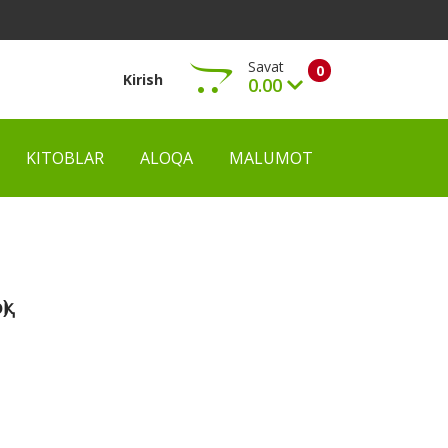
Savat
0
Kirish
0.00
KITOBLAR
ALOQA
MALUMOT
Ko‘rish
)