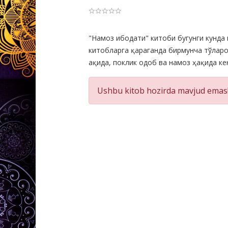
Product
"Намоз ибодати" китоби бугунги кунда
китобларга қараганда бирмунча тўларо
Summery
ақида, поклик одоб ва намоз ҳақида к
Ushbu kitob hozirda mavjud emas!