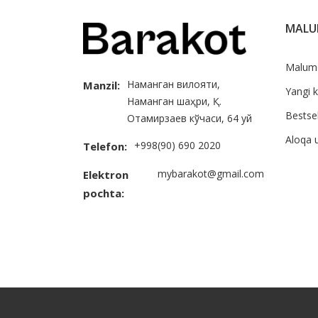
MAL
Malum
Наманган вилояти,
Manzil:
Yangi k
Наманган шаҳри, Қ.
Bestsel
Отамирзаев кўчаси, 64 уй
Aloqa 
+998(90) 690 2020
Telefon:
mybarakot@gmail.com
Elektron
pochta: