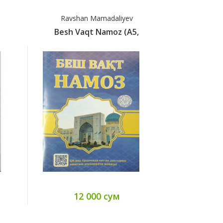
Ravshan Mamadaliyev
Ravsha
.
Besh Vaqt Namoz (A5,
Besh Va
12 000 сум
12