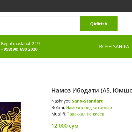
Qidirish
Bepul maslahat 24/7
BOSH SAHIFA
+998(90) 690 2020
Намоз Ибодати (А5, Юмшоқ
Nashriyot:
Sano-Standart
Bo‘limi:
Намозга оид китоблар
Muallifi:
Таваккал Кенжаев
12 000 сум