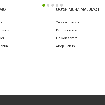
UMOT
QO‘SHIMCHA MALUMOT
ot
Yetkazib berish
itoblar
Biz haqimizda
ler
Do'konlarimiz
uchun
Aloqa uchun