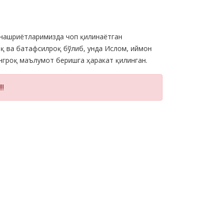
 нашриётларимизда чоп қилинаётган
қ ва батафсилроқ бўлиб, унда Ислом, иймон
енгроқ маълумот беришга ҳаракат қилинган.
!!