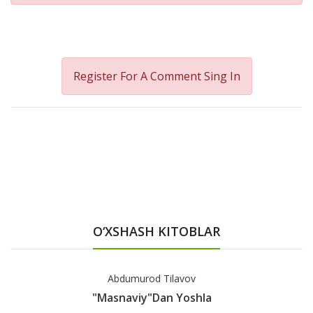
Register For A Comment
Sing In
O‘XSHASH KITOBLAR
Mirach Chag'ri Oqtosh
"Seni Sevaman" Dema,