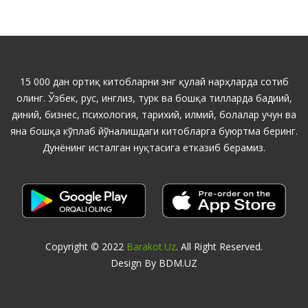
15 000 дан ортиқ китобларни энг қулай нарҳларда сотиб
олинг. Ўзбек, рус, инглиз, турк ва бошқа тилларда бадиий,
диний, бизнес, психология, тарихий, илмий, болалар учун ва
яна бошқа кўплаб йўналишдаги китобларга буюртма беринг.
Дунёнинг исталган нуқтасига етказиб берамиз.
Copyright © 2022
Barakot.uz
. All Right Reserved.
Design By BDM.UZ