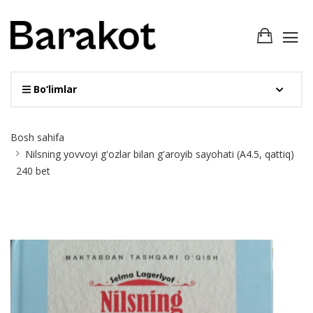
Bo‘limlar
Site
Bosh sahifa
Breadcrumb
Nilsning yovvoyi g'ozlar bilan g'aroyib sayohati (А4.5, qattiq)
240 bet