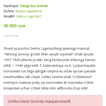
Nashriyot:
Yangi Asr Avlodi
Bo‘limi:
Жаҳон адабиёти
Muallifi:
Selma Lagerlyof
40 000 сум
Product
Shved yozuvchisi Selma Lagerlyofning qalamiga mansub
Summery
“Nilsning yovvoyi g’ozlar bilan ajoyib sayohati” ertak-qissasi
1907-1908-yillarda yozilib, keng kitobxonlar e’tiboriga havola
etildi. ✨1940-yilga kelib Z.Zadunaiskaya va A. Lyubarskayalar
tomonidan rus tiliga qilingan tarjima bu ertak-qissani yanada
mashhurlikka olib chiqdi. Ushbu sevimli ertak “O’zbekiston”
nashriyot-matbaa ijodiy uyi tomonidan ilk marotaba o’zbek
bolajonlari uchun o’zbek tilida lotin alifbosida chop etild
Ushbu kitob hozirda mavjud emas!!!