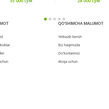
35 000 сум
28 000 сум
UMOT
QO‘SHIMCHA MALUMOT
ot
Yetkazib berish
itoblar
Biz haqimizda
ler
Do'konlarimiz
uchun
Aloqa uchun