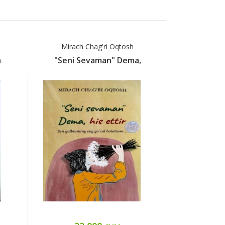
Mirach Chag'ri Oqtosh
Аг
a
"Seni Sevaman" Dema,
"Ал-Кар