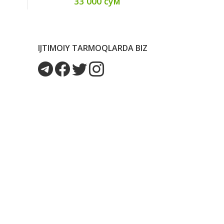
33 000 сум
17
IJTIMOIY TARMOQLARDA BIZ