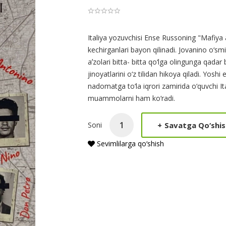
Product
Italiya yozuvchisi Ense Russoning "Mafiya
kechirganlari bayon qilinadi. Jovanino o‘sm
Summery
aʼzolari bitta- bitta qo‘lga olingunga qadar 
jinoyatlarini o‘z tilidan hikoya qiladi. Yos
nadomatga to‘la iqrori zamirida o‘quvchi Ita
muammolarni ham ko‘radi.
+
Savatga Qo‘shis
Soni
Sevimlilarga qo‘shish