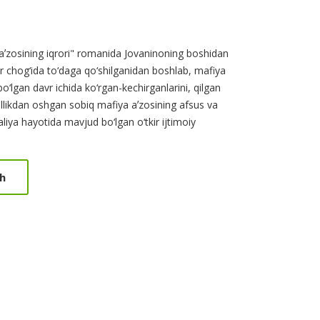
 aʼzosining iqrori" romanida Jovaninoning boshidan
ir chog‘ida to‘daga qo‘shilganidan boshlab, mafiya
bo‘lgan davr ichida ko‘rgan-kechirganlarini, qilgan
hi ellikdan oshgan sobiq mafiya aʼzosining afsus va
liya hayotida mavjud bo‘lgan o‘tkir ijtimoiy
h