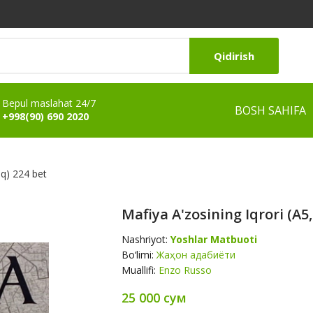
Qidirish
Bepul maslahat 24/7
BOSH SAHIFA
+998(90) 690 2020
oq) 224 bet
Mafiya A'zosining Iqrori (А
Nashriyot:
Yoshlar Matbuoti
Bo‘limi:
Жаҳон адабиёти
Muallifi:
Enzo Russo
25 000 сум