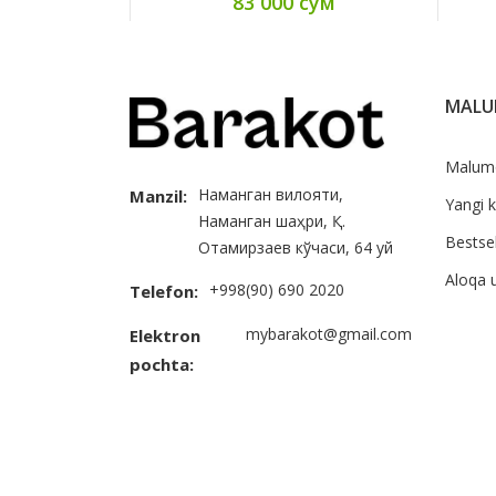
83 000 сум
MAL
Malum
Наманган вилояти,
Manzil:
Yangi k
Наманган шаҳри, Қ.
Bestsel
Отамирзаев кўчаси, 64 уй
Aloqa 
+998(90) 690 2020
Telefon:
mybarakot@gmail.com
Elektron
pochta: