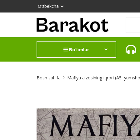
O'zbekcha
Bo‘limlar
Site
Bosh sahifa
Mafiya a'zosining iqrori (А5, yumsh
Breadcrumb