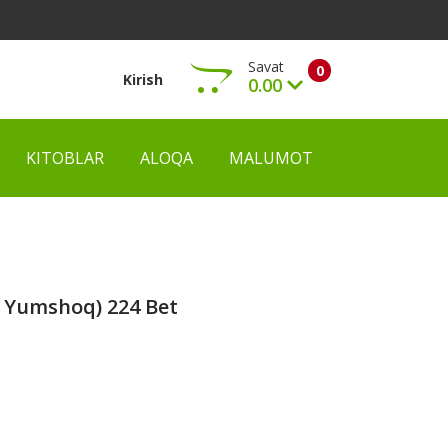
Savat
0
Kirish
0.00
KITOBLAR
ALOQA
MALUMOT
Ko‘rish
5, Yumshoq) 224 Bet