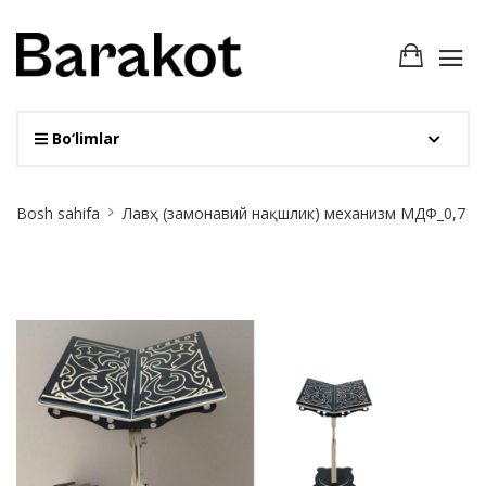
Bo‘limlar
Site
Bosh sahifa
Лавҳ (замонавий нақшлик) механизм МДФ_0,7
Breadcrumb