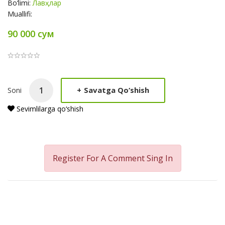
Bo‘limi:
Лавҳлар
Muallifi:
90 000 сум
Product
+
Savatga Qo‘shish
Soni
Summery
Sevimlilarga qo‘shish
Register For A Comment
Sing In