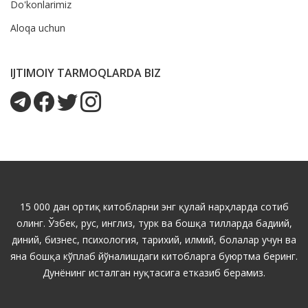
Do'konlarimiz
Aloqa uchun
IJTIMOIY TARMOQLARDA BIZ
15 000 дан ортиқ китобларни энг қулай нарҳларда сотиб
олинг. Ўзбек, рус, инглиз, турк ва бошқа тилларда бадиий,
диний, бизнес, психология, тарихий, илмий, болалар учун ва
яна бошқа кўплаб йўналишдаги китобларга буюртма беринг.
Дунёнинг исталган нуқтасига етказиб берамиз.